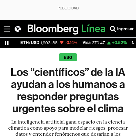
PUBLICIDAD
Ingresar
H/USD
-0.14%
Visa
+0.52%
MercadoLibre
1,903.188
370.47
1
ESG
Los “científicos” de la IA
ayudan a los humanos a
responder preguntas
urgentes sobre el clima
La inteligencia artificial gana espacio en la ciencia
climática como apoyo para modelar riesgos, procesar
datos y entender fenómenos que desafían a los