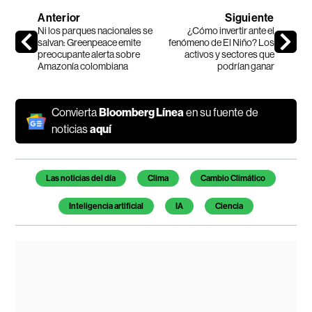
Anterior
Siguiente
Ni los parques nacionales se
¿Cómo invertir ante el
salvan: Greenpeace emite
fenómeno de El Niño? Los
preocupante alerta sobre
activos y sectores que
Amazonía colombiana
podrían ganar
Convierta
Bloomberg Línea
en su fuente de
noticias
aquí
Temas de este artículo
Las noticias del día
Clima
Cambio Climático
Inteligencia artificial
IA
Ciencia