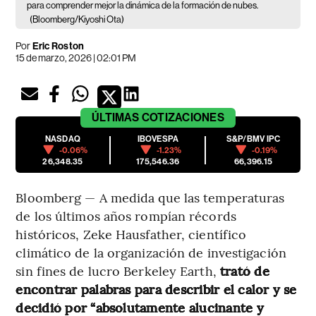
para comprender mejor la dinámica de la formación de nubes.
(Bloomberg/Kiyoshi Ota)
Por
Eric Roston
15 de marzo, 2026 | 02:01 PM
ÚLTIMAS
COTIZACIONES
NASDAQ
IBOVESPA
S&P/BMV IPC
-0.06%
-1.23%
-0.19%
26,348.35
175,546.36
66,396.15
Bloomberg — A medida que las temperaturas
de los últimos años rompían récords
históricos, Zeke Hausfather, científico
climático de la organización de investigación
sin fines de lucro Berkeley Earth,
trató de
encontrar palabras para describir el calor y se
decidió por “absolutamente alucinante y