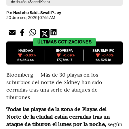
de tiburón.
(Saeed Khan)
Por
Nasteho Said - Swati P - ey
20 de enero, 2026 | 07:15 AM
ÚLTIMAS
COTIZACIONES
NASDAQ
IBOVESPA
S&P/BMV IPC
-0.83%
-0.09%
-0.46%
26,363.44
177,726.17
66,525.18
Bloomberg — Más de 30 playas en los
suburbios del norte de Sídney han sido
cerradas tras una serie de ataques de
tiburones
Todas las playas de la zona de Playas del
Norte de la ciudad están cerradas tras un
ataque de tiburón el lunes por la noche,
según