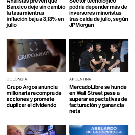
Analistas prevén que
Sector tecnológico
Banxico deje sin cambio
podría depender más de
la tasa mientras
inversores minoristas
inflación baja a 3,13% en
tras caída de julio, según
julio
JPMorgan
COLOMBIA
ARGENTINA
Grupo Argos anuncia
MercadoLibre se hunde
millonaria recompra de
en Wall Street pese a
acciones y promete
superar expectativas de
duplicar el dividendo
facturación y ganancia
neta