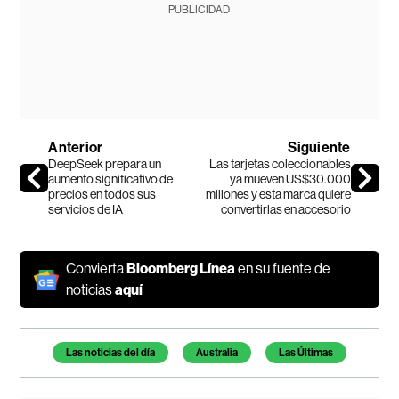
PUBLICIDAD
Anterior
Siguiente
DeepSeek prepara un
Las tarjetas coleccionables
aumento significativo de
ya mueven US$30.000
precios en todos sus
millones y esta marca quiere
servicios de IA
convertirlas en accesorio
Convierta
Bloomberg Línea
en su fuente de
noticias
aquí
Temas de este artículo
Las noticias del día
Australia
Las Últimas