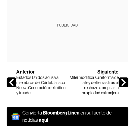
PUBLICIDAD
Anterior
Siguiente
Estados Unidos acusa a
Milei modifica su reforma de
miembros del Cártel Jalisco
la ley de tierras tras el
Nueva Generación de tráfico
rechazo a ampliar la
y fraude
propiedad extranjera
Convierta
Bloomberg Línea
en su fuente de
noticias
aquí