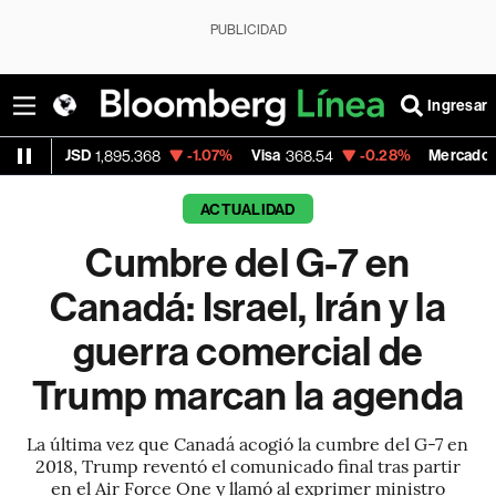
PUBLICIDAD
Ingresar
-1.07%
Visa
-0.28%
MercadoLibre
1,895.368
368.54
1,924.95
ACTUALIDAD
Cumbre del G-7 en
Canadá: Israel, Irán y la
guerra comercial de
Trump marcan la agenda
La última vez que Canadá acogió la cumbre del G-7 en
2018, Trump reventó el comunicado final tras partir
en el Air Force One y llamó al exprimer ministro