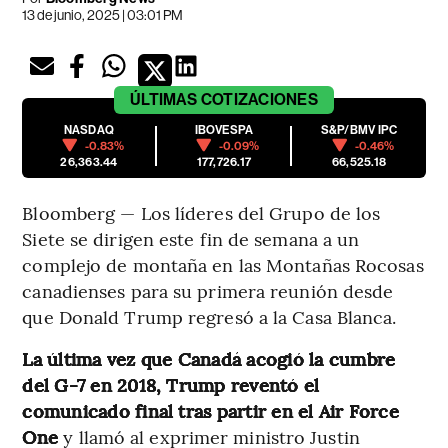
13 de junio, 2025 | 03:01 PM
ÚLTIMAS
COTIZACIONES
NASDAQ
IBOVESPA
S&P/BMV IPC
-0.83%
-0.09%
-0.46%
26,363.44
177,726.17
66,525.18
Bloomberg — Los líderes del Grupo de los
Siete se dirigen este fin de semana a un
complejo de montaña en las Montañas Rocosas
canadienses para su primera reunión desde
que Donald Trump regresó a la Casa Blanca.
La última vez que Canadá acogió la cumbre
del G-7 en 2018, Trump reventó el
comunicado final tras partir en el Air Force
One
y llamó al exprimer ministro Justin