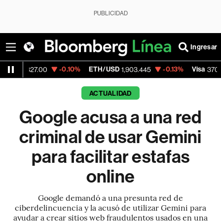
PUBLICIDAD
Ingresar
-0.10%
ETH/USD
-0.13%
Visa
+0.52
.00
1,903.445
370.47
ACTUALIDAD
Google acusa a una red
criminal de usar Gemini
para facilitar estafas
online
Google demandó a una presunta red de
ciberdelincuencia y la acusó de utilizar Gemini para
ayudar a crear sitios web fraudulentos usados en una