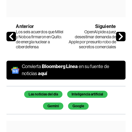
Anterior
Siguiente
Los seis acuerdos que Milei
OpenAI pide a juez
y Noboa firmaron en Quito:
desestimar demanda de
de energía nuclear a
Apple por presunto robo de
ciberdefensa
secretos comerciales
Convierta
Bloomberg Línea
en su fuente de
noticias
aquí
Temas de este artículo
Las noticias del día
Inteligencia artificial
Gemini
Google