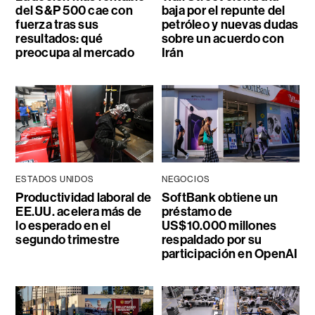
del S&P 500 cae con
baja por el repunte del
fuerza tras sus
petróleo y nuevas dudas
resultados: qué
sobre un acuerdo con
preocupa al mercado
Irán
ESTADOS UNIDOS
NEGOCIOS
Productividad laboral de
SoftBank obtiene un
EE.UU. acelera más de
préstamo de
lo esperado en el
US$10.000 millones
segundo trimestre
respaldado por su
participación en OpenAI