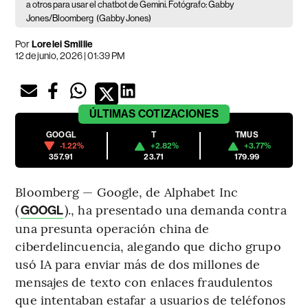
a otros para usar el chatbot de Gemini. Fotógrafo: Gabby
Jones/Bloomberg
(Gabby Jones)
Por
Lorelei Smillie
12 de junio, 2026 | 01:39 PM
ÚLTIMAS
COTIZACIONES
GOOGL
T
TMUS
-1.22%
+2.82%
+3.77%
357.91
23.71
179.99
Bloomberg — Google, de Alphabet Inc
(
)., ha presentado una demanda contra
GOOGL
una presunta operación china de
ciberdelincuencia, alegando que dicho grupo
usó IA para enviar más de dos millones de
mensajes de texto con enlaces fraudulentos
que intentaban estafar a usuarios de teléfonos