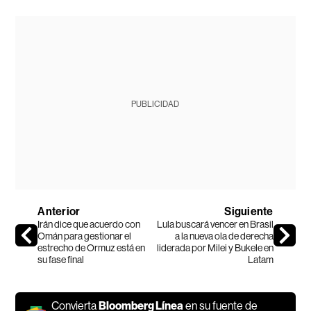
PUBLICIDAD
Anterior
Siguiente
Irán dice que acuerdo con
Lula buscará vencer en Brasil
Omán para gestionar el
a la nueva ola de derecha
estrecho de Ormuz está en
liderada por Milei y Bukele en
su fase final
Latam
Convierta
Bloomberg Línea
en su fuente de