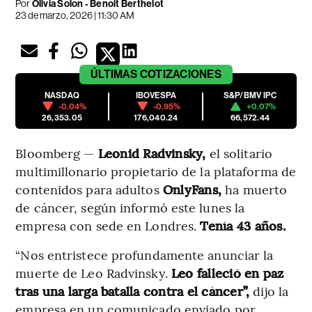
Por
Olivia Solon - Benoit Berthelot
23 de marzo, 2026 | 11:30 AM
ÚLTIMAS
COTIZACIONES
NASDAQ
IBOVESPA
S&P/BMV IPC
-0.04%
-0.95%
+0.07%
26,353.05
176,040.24
66,572.44
Bloomberg —
Leonid Radvinsky,
el solitario
multimillonario propietario de la plataforma de
contenidos para adultos
OnlyFans,
ha muerto
de cáncer, según informó este lunes la
empresa con sede en Londres.
Tenía 43 años.
“Nos entristece profundamente anunciar la
muerte de Leo Radvinsky.
Leo falleció en paz
tras una larga batalla contra el cáncer”,
dijo la
empresa en un comunicado enviado por