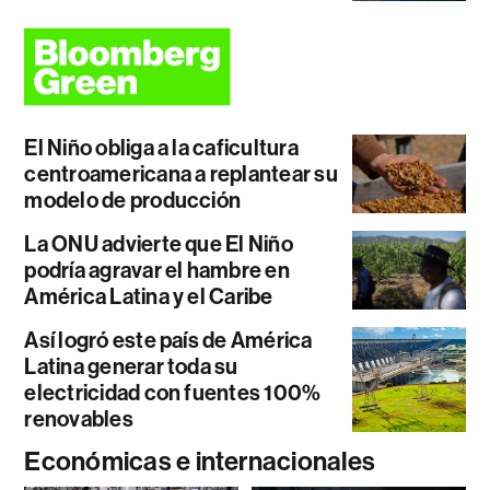
El Niño obliga a la caficultura
centroamericana a replantear su
modelo de producción
La ONU advierte que El Niño
podría agravar el hambre en
América Latina y el Caribe
Así logró este país de América
Latina generar toda su
electricidad con fuentes 100%
renovables
Económicas e internacionales