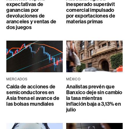
expectativas de
inesperado superávit
ganancias por
comercial impulsado
devoluciones de
por exportaciones de
aranceles y ventas de
materias primas
dos juegos
MERCADOS
MÉXICO
Caída de acciones de
Analistas prevén que
semiconductores en
Banxico deje sin cambio
Asia frena el avance de
la tasa mientras
las bolsas mundiales
inflación baja a 3,13% en
julio