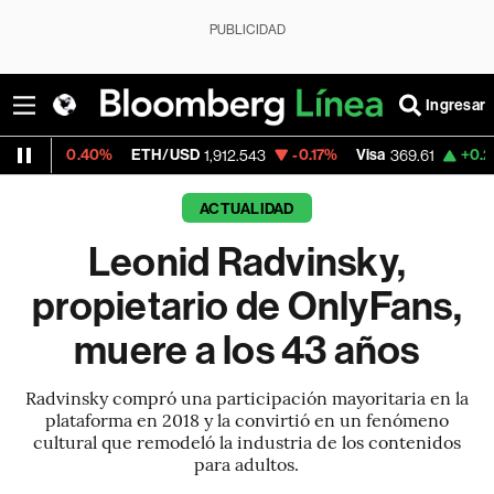
PUBLICIDAD
Ingresar
40%
ETH/USD
-0.17%
Visa
+0.29%
Mercad
1,912.543
369.61
ACTUALIDAD
Leonid Radvinsky,
propietario de OnlyFans,
muere a los 43 años
Radvinsky compró una participación mayoritaria en la
plataforma en 2018 y la convirtió en un fenómeno
cultural que remodeló la industria de los contenidos
para adultos.