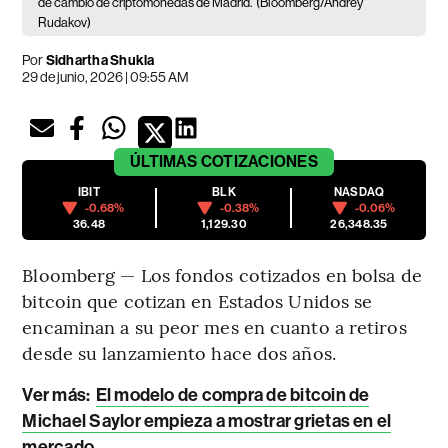
de cambio de criptomonedas de Madrid.
(Bloomberg/Andrey
Rudakov)
Por
Sidhartha Shukla
29 de junio, 2026 | 09:55 AM
ÚLTIMAS
COTIZACIONES
IBIT
BLK
NASDAQ
-0.68%
-0.38%
-0.06%
36.48
1,129.30
26,348.35
Bloomberg — Los fondos cotizados en bolsa de
bitcoin que cotizan en Estados Unidos se
encaminan a su peor mes en cuanto a retiros
desde su lanzamiento hace dos años.
Ver más:
El modelo de compra de bitcoin de
Michael Saylor empieza a mostrar grietas en el
mercado