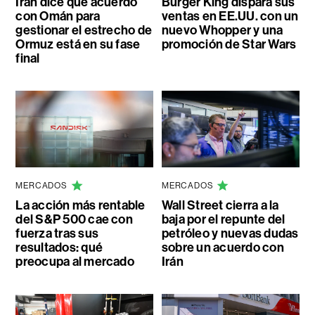
Irán dice que acuerdo
Burger King dispara sus
con Omán para
ventas en EE.UU. con un
gestionar el estrecho de
nuevo Whopper y una
Ormuz está en su fase
promoción de Star Wars
final
MERCADOS
MERCADOS
La acción más rentable
Wall Street cierra a la
del S&P 500 cae con
baja por el repunte del
fuerza tras sus
petróleo y nuevas dudas
resultados: qué
sobre un acuerdo con
preocupa al mercado
Irán