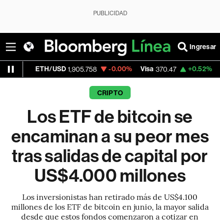
PUBLICIDAD
Ingresar
ETH/USD
-0.00%
Visa
+0.52%
MercadoLib
1,905.758
370.47
CRIPTO
Los ETF de bitcoin se
encaminan a su peor mes
tras salidas de capital por
US$4.000 millones
Los inversionistas han retirado más de US$4.100
millones de los ETF de bitcoin en junio, la mayor salida
desde que estos fondos comenzaron a cotizar en