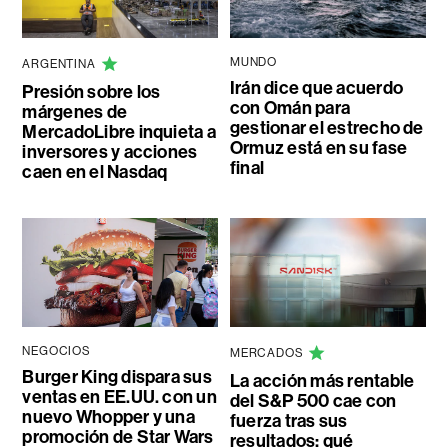
MUNDO
ARGENTINA
Irán dice que acuerdo
Presión sobre los
con Omán para
márgenes de
gestionar el estrecho de
MercadoLibre inquieta a
Ormuz está en su fase
inversores y acciones
final
caen en el Nasdaq
NEGOCIOS
MERCADOS
Burger King dispara sus
La acción más rentable
ventas en EE.UU. con un
del S&P 500 cae con
nuevo Whopper y una
fuerza tras sus
promoción de Star Wars
resultados: qué