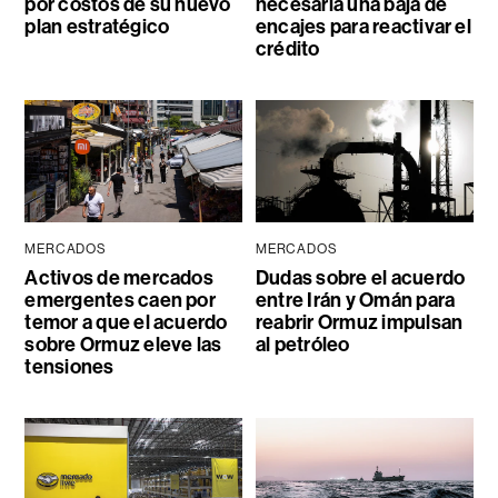
por costos de su nuevo
necesaria una baja de
plan estratégico
encajes para reactivar el
crédito
MERCADOS
MERCADOS
Activos de mercados
Dudas sobre el acuerdo
emergentes caen por
entre Irán y Omán para
temor a que el acuerdo
reabrir Ormuz impulsan
sobre Ormuz eleve las
al petróleo
tensiones