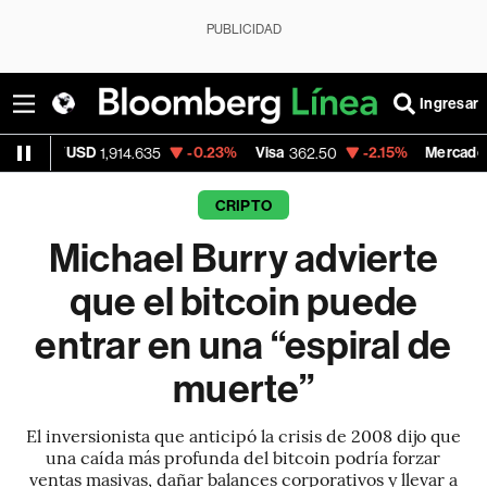
PUBLICIDAD
Ingresar
D
-0.23%
Visa
-2.15%
MercadoLibre
1,914.635
362.50
1,821.7
CRIPTO
Michael Burry advierte
que el bitcoin puede
entrar en una “espiral de
muerte”
El inversionista que anticipó la crisis de 2008 dijo que
una caída más profunda del bitcoin podría forzar
ventas masivas, dañar balances corporativos y llevar a