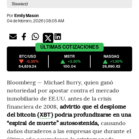
Stawiarz)
Por
Emily Mason
04 de febrero, 2026 | 08:05 AM
ÚLTIMAS
COTIZACIONES
BTC/USD
MSTR
NASDAQ
-0.30%
+3.30%
+1.30%
64,839.24
100.04
26,690.62
Bloomberg — Michael Burry, quien ganó
notoriedad por apostar contra el mercado
inmobiliario de EE.UU. antes de la crisis
financiera de 2008,
advirtió que el desplome
del bitcoin (
) podría profundizarse en una
XBT
“espiral de muerte” autosostenida,
causando
daños duraderos a las empresas que durante el
último año acumularon la criptomoneda.