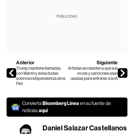
PUBLICIDAD
Anterior
Siguiente
Trump mantiene llamadas
Artistas se resisten a que sus
con Warsh y aviva dudas
voces y canciones sean
sobre la independencia de la
usadas para entrenar a la IA
Fed
Convierta
Bloomberg Línea
en su fuente de
noticias
aquí
Daniel Salazar Castellanos