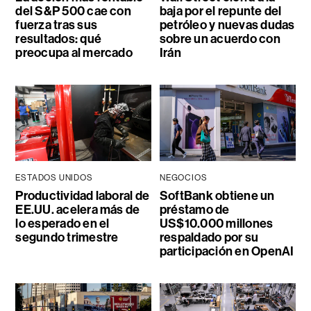
del S&P 500 cae con
baja por el repunte del
fuerza tras sus
petróleo y nuevas dudas
resultados: qué
sobre un acuerdo con
preocupa al mercado
Irán
ESTADOS UNIDOS
NEGOCIOS
Productividad laboral de
SoftBank obtiene un
EE.UU. acelera más de
préstamo de
lo esperado en el
US$10.000 millones
segundo trimestre
respaldado por su
participación en OpenAI