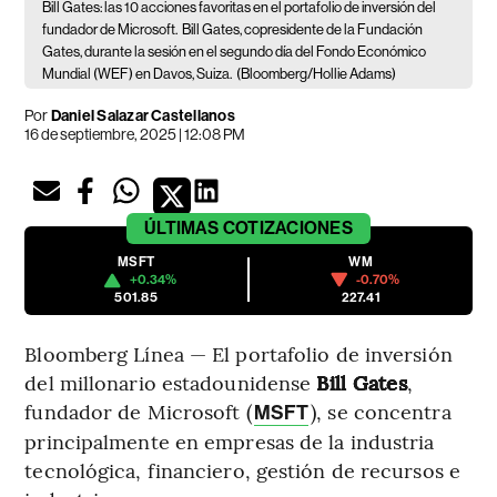
Bill Gates: las 10 acciones favoritas en el portafolio de inversión del
fundador de Microsoft.
Bill Gates, copresidente de la Fundación
Gates, durante la sesión en el segundo día del Fondo Económico
Mundial (WEF) en Davos, Suiza.
(Bloomberg/Hollie Adams)
Por
Daniel Salazar Castellanos
16 de septiembre, 2025 | 12:08 PM
ÚLTIMAS
COTIZACIONES
MSFT
WM
+0.34%
-0.70%
501.85
227.41
Bloomberg Línea — El portafolio de inversión
del millonario estadounidense
Bill Gates
,
fundador de Microsoft (
), se concentra
MSFT
principalmente en empresas de la industria
tecnológica, financiero, gestión de recursos e