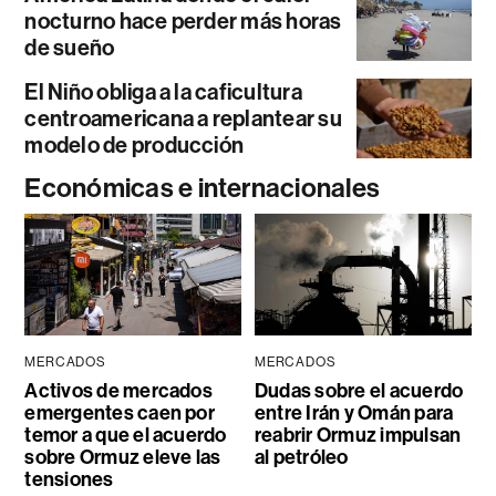
nocturno hace perder más horas
de sueño
El Niño obliga a la caficultura
centroamericana a replantear su
modelo de producción
Económicas e internacionales
MERCADOS
MERCADOS
Activos de mercados
Dudas sobre el acuerdo
emergentes caen por
entre Irán y Omán para
temor a que el acuerdo
reabrir Ormuz impulsan
sobre Ormuz eleve las
al petróleo
tensiones