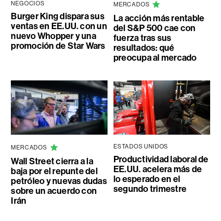
NEGOCIOS
MERCADOS
Burger King dispara sus
La acción más rentable
ventas en EE.UU. con un
del S&P 500 cae con
nuevo Whopper y una
fuerza tras sus
promoción de Star Wars
resultados: qué
preocupa al mercado
ESTADOS UNIDOS
MERCADOS
Productividad laboral de
Wall Street cierra a la
EE.UU. acelera más de
baja por el repunte del
lo esperado en el
petróleo y nuevas dudas
segundo trimestre
sobre un acuerdo con
Irán