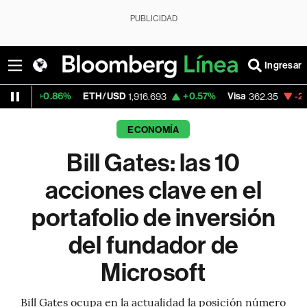
PUBLICIDAD
Ingresar
ETH/USD
+0.57%
Visa
-2.19%
MercadoLi
1,916.693
362.35
ECONOMÍA
Bill Gates: las 10
acciones clave en el
portafolio de inversión
del fundador de
Microsoft
Bill Gates ocupa en la actualidad la posición número