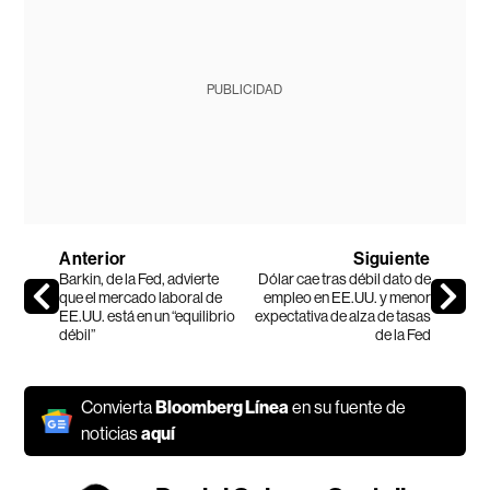
PUBLICIDAD
Anterior
Siguiente
Barkin, de la Fed, advierte
Dólar cae tras débil dato de
que el mercado laboral de
empleo en EE.UU. y menor
EE.UU. está en un “equilibrio
expectativa de alza de tasas
débil”
de la Fed
Convierta
Bloomberg Línea
en su fuente de
noticias
aquí