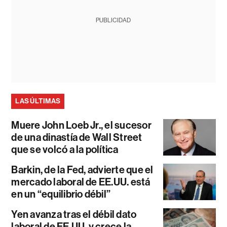
PUBLICIDAD
LAS ÚLTIMAS
Muere John Loeb Jr., el sucesor
de una dinastía de Wall Street
que se volcó a la política
Barkin, de la Fed, advierte que el
mercado laboral de EE.UU. está
en un “equilibrio débil”
Yen avanza tras el débil dato
laboral de EE.UU. y crece la