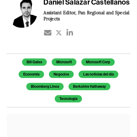
Daniel Salazar Castellanos
Assistant Editor, Pan Regional and Special
Projects
Temas de este artículo
Bill Gates
Microsoft
Microsoft Corp
Economía
Negocios
Las noticias del día
Bloomberg Línea
Berkshire Hathaway
Tecnologia