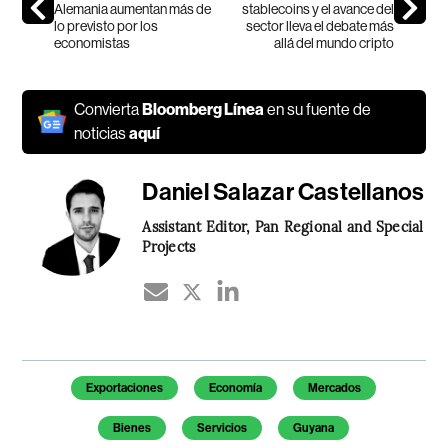
Alemania aumentan más de
stablecoins y el avance del
lo previsto por los
sector lleva el debate más
economistas
allá del mundo cripto
Convierta
Bloomberg Línea
en su fuente de
noticias
aquí
Daniel Salazar Castellanos
Assistant Editor, Pan Regional and Special
Projects
Temas de este artículo
Exportaciones
Economía
Mercados
Bienes
Servicios
Guyana