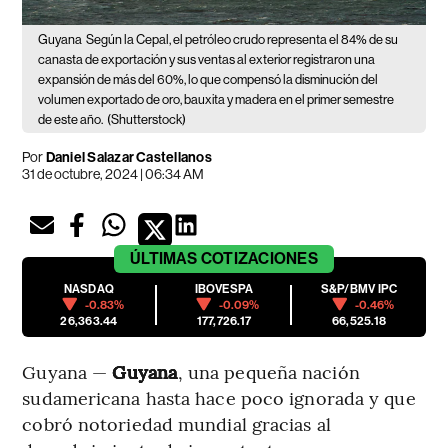
Guyana
Según la Cepal, el petróleo crudo representa el 84% de su
canasta de exportación y sus ventas al exterior registraron una
expansión de más del 60%, lo que compensó la disminución del
volumen exportado de oro, bauxita y madera en el primer semestre
de este año.
(Shutterstock)
Por
Daniel Salazar Castellanos
31 de octubre, 2024 | 06:34 AM
ÚLTIMAS
COTIZACIONES
NASDAQ
IBOVESPA
S&P/BMV IPC
-0.83%
-0.09%
-0.46%
26,363.44
177,726.17
66,525.18
Guyana —
Guyana
, una pequeña nación
sudamericana hasta hace poco ignorada y que
cobró notoriedad mundial gracias al