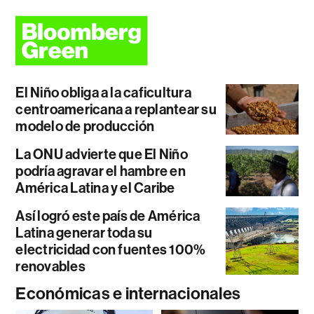
El Niño obliga a la caficultura
centroamericana a replantear su
modelo de producción
La ONU advierte que El Niño
podría agravar el hambre en
América Latina y el Caribe
Así logró este país de América
Latina generar toda su
electricidad con fuentes 100%
renovables
Económicas e internacionales