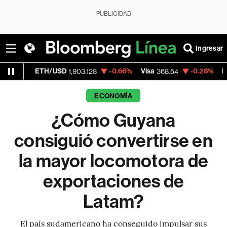
PUBLICIDAD
Ingresar
H/USD
-0.66%
Visa
-0.28%
MercadoLibre
1,903.128
368.54
ECONOMÍA
¿Cómo Guyana
consiguió convertirse en
la mayor locomotora de
exportaciones de
Latam?
El país sudamericano ha conseguido impulsar sus