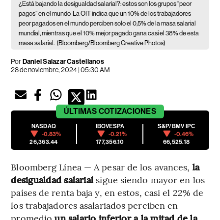
¿Está bajando la desigualdad salarial?: estos son los grupos “peor
pagos” en el mundo
La OIT indica que un 10% de los trabajadores
peor pagados en el mundo perciben solo el 0,5% de la masa salarial
mundial, mientras que el 10% mejor pagado gana casi el 38% de esta
masa salarial.
(Bloomberg/Bloomberg Creative Photos)
Por
Daniel Salazar Castellanos
28 de noviembre, 2024 | 05:30 AM
ÚLTIMAS
COTIZACIONES
NASDAQ
IBOVESPA
S&P/BMV IPC
-0.83%
-0.21%
-0.46%
26,363.44
177,356.10
66,525.18
Bloomberg Línea — A pesar de los avances,
la
desigualdad salarial
sigue siendo mayor en los
países de renta baja y, en estos, casi el 22% de
los trabajadores asalariados perciben en
promedio
un salario inferior a la mitad de la