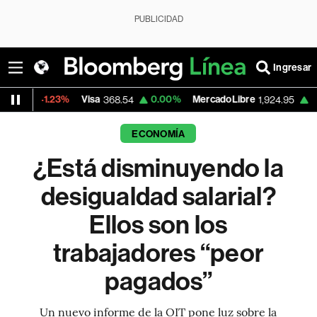
PUBLICIDAD
Ingresar
.23%
Visa
0.00%
MercadoLibre
0.00%
Ban
368.54
1,924.95
ECONOMÍA
¿Está disminuyendo la
desigualdad salarial?
Ellos son los
trabajadores “peor
pagados”
Un nuevo informe de la OIT pone luz sobre la