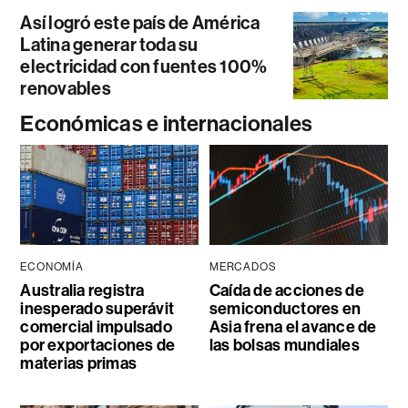
Así logró este país de América
Latina generar toda su
electricidad con fuentes 100%
renovables
Económicas e internacionales
ECONOMÍA
MERCADOS
Australia registra
Caída de acciones de
inesperado superávit
semiconductores en
comercial impulsado
Asia frena el avance de
por exportaciones de
las bolsas mundiales
materias primas