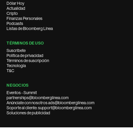
Dólar Hoy
Actualidad
Cripto
Finanzas Personales
Podcasts
Listas de Bloomberg Línea
TÉRMINOS DE USO
Suscríbete
Política de privacidad
Términos de suscripción
Tecnología
T&C
NEGOCIOS
Eventos - Summit
partnerships@bloomberglinea.com
Anúnciate con nosotros ads@bloomberglinea.com
Soporte al cliente: support@bloomberglinea.com
Soluciones de publicidad