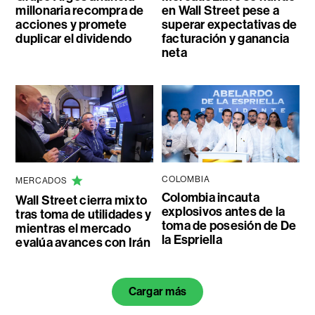
millonaria recompra de
en Wall Street pese a
acciones y promete
superar expectativas de
duplicar el dividendo
facturación y ganancia
neta
COLOMBIA
MERCADOS
Colombia incauta
Wall Street cierra mixto
explosivos antes de la
tras toma de utilidades y
toma de posesión de De
mientras el mercado
la Espriella
evalúa avances con Irán
Cargar más