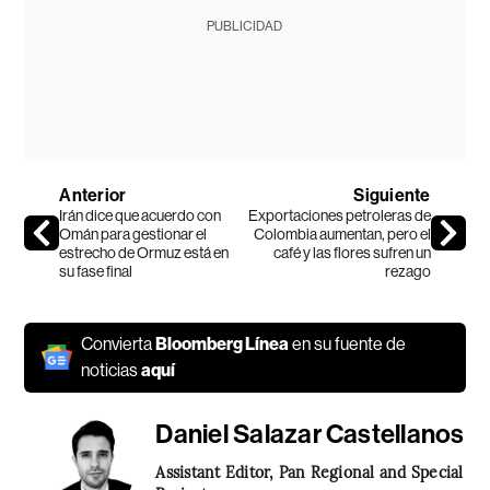
PUBLICIDAD
Anterior
Siguiente
Irán dice que acuerdo con
Exportaciones petroleras de
Omán para gestionar el
Colombia aumentan, pero el
estrecho de Ormuz está en
café y las flores sufren un
su fase final
rezago
Convierta
Bloomberg Línea
en su fuente de
noticias
aquí
Daniel Salazar Castellanos
Assistant Editor, Pan Regional and Special