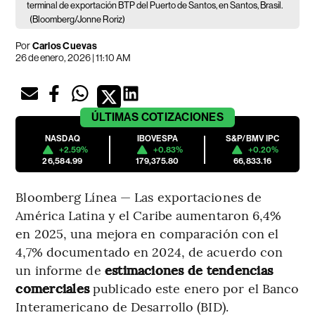
terminal de exportación BTP del Puerto de Santos, en Santos, Brasil.
(Bloomberg/Jonne Roriz)
Por
Carlos Cuevas
26 de enero, 2026 | 11:10 AM
ÚLTIMAS
COTIZACIONES
NASDAQ
IBOVESPA
S&P/BMV IPC
+2.59%
+0.83%
+0.20%
26,584.99
179,375.80
66,833.16
Bloomberg Línea — Las exportaciones de
América Latina y el Caribe aumentaron 6,4%
en 2025, una mejora en comparación con el
4,7% documentado en 2024, de acuerdo con
un informe de
estimaciones de tendencias
comerciales
publicado este enero por el Banco
Interamericano de Desarrollo (BID).