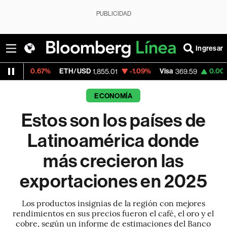
PUBLICIDAD
Ingresar
%
ETH/USD
-1.09%
Visa
0.00%
MercadoLi
1,855.01
369.59
ECONOMÍA
Estos son los países de
Latinoamérica donde
más crecieron las
exportaciones en 2025
Los productos insignias de la región con mejores
rendimientos en sus precios fueron el café, el oro y el
cobre, según un informe de estimaciones del Banco