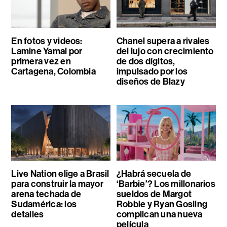
En fotos y videos:
Chanel supera a rivales
Lamine Yamal por
del lujo con crecimiento
primera vez en
de dos dígitos,
Cartagena, Colombia
impulsado por los
diseños de Blazy
Live Nation elige a Brasil
¿Habrá secuela de
para construir la mayor
‘Barbie’? Los millonarios
arena techada de
sueldos de Margot
Sudamérica: los
Robbie y Ryan Gosling
detalles
complican una nueva
película