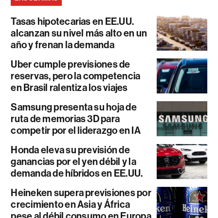
Tasas hipotecarias en EE.UU.
alcanzan su nivel más alto en un
año y frenan la demanda
Uber cumple previsiones de
reservas, pero la competencia
en Brasil ralentiza los viajes
Samsung presenta su hoja de
ruta de memorias 3D para
competir por el liderazgo en IA
Honda eleva su previsión de
ganancias por el yen débil y la
demanda de híbridos en EE.UU.
Heineken supera previsiones por
crecimiento en Asia y África
pese al débil consumo en Europa