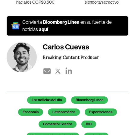
hacia los COP$3.500
siendo tan atractivo
Convierta
Bloomberg Línea
en su fuente de
noticias
aquí
Carlos Cuevas
Breaking Content Producer
Temas de este artículo
Las noticias del día
Bloomberg Línea
Economía
Latinoamérica
Exportaciones
Comercio Exterior
BID