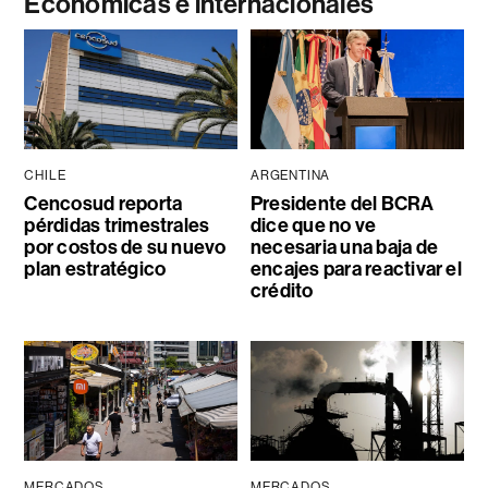
Económicas e internacionales
CHILE
ARGENTINA
Cencosud reporta
Presidente del BCRA
pérdidas trimestrales
dice que no ve
por costos de su nuevo
necesaria una baja de
plan estratégico
encajes para reactivar el
crédito
MERCADOS
MERCADOS