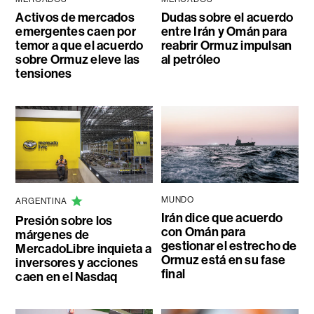
Activos de mercados
Dudas sobre el acuerdo
emergentes caen por
entre Irán y Omán para
temor a que el acuerdo
reabrir Ormuz impulsan
sobre Ormuz eleve las
al petróleo
tensiones
MUNDO
ARGENTINA
Irán dice que acuerdo
Presión sobre los
con Omán para
márgenes de
gestionar el estrecho de
MercadoLibre inquieta a
Ormuz está en su fase
inversores y acciones
final
caen en el Nasdaq