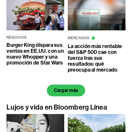
NEGOCIOS
MERCADOS
Burger King dispara sus
La acción más rentable
ventas en EE.UU. con un
del S&P 500 cae con
nuevo Whopper y una
fuerza tras sus
promoción de Star Wars
resultados: qué
preocupa al mercado
Cargar más
Lujos y vida en Bloomberg Línea