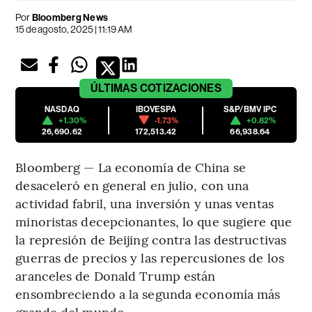
Por
Bloomberg News
15 de agosto, 2025 | 11:19 AM
ÚLTIMAS
COTIZACIONES
NASDAQ
IBOVESPA
S&P/BMV IPC
+1.30%
-1.73%
+0.82%
26,690.62
172,513.42
66,938.64
Bloomberg — La economía de China se
desaceleró en general en julio, con una
actividad fabril, una inversión y unas ventas
minoristas decepcionantes, lo que sugiere que
la represión de Beijing contra las destructivas
guerras de precios y las repercusiones de los
aranceles de Donald Trump están
ensombreciendo a la segunda economía más
grande del mundo.