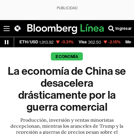
PUBLICIDAD
Ingresar
/USD
-0.31%
Visa
-2.15%
MercadoLibre
1,913.92
362.50
1,821
ECONOMÍA
La economía de China se
desacelera
drásticamente por la
guerra comercial
Producción, inversión y ventas minoristas
decepcionan, mientras los aranceles de Trump y la
represión a guerras de precios pesan sobre el