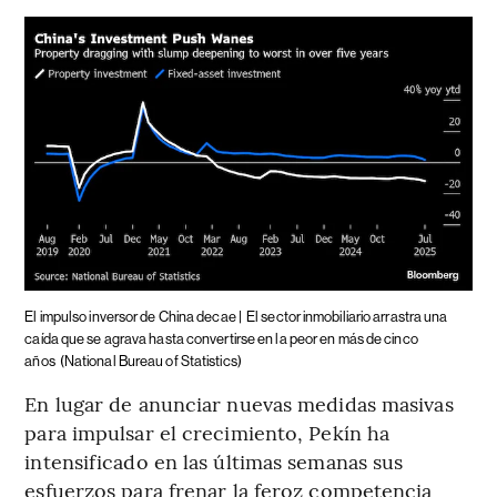
El impulso inversor de China decae |
El sector inmobiliario arrastra una
caída que se agrava hasta convertirse en la peor en más de cinco
años
(National Bureau of Statistics)
En lugar de anunciar nuevas medidas masivas
para impulsar el crecimiento, Pekín ha
intensificado en las últimas semanas sus
esfuerzos para frenar la feroz competencia