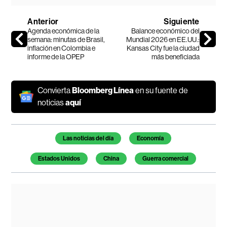
Anterior
Siguiente
Agenda económica de la
Balance económico del
semana: minutas de Brasil,
Mundial 2026 en EE.UU.:
inflación en Colombia e
Kansas City fue la ciudad
informe de la OPEP
más beneficiada
Convierta
Bloomberg Línea
en su fuente de
noticias
aquí
Temas de este artículo
Las noticias del día
Economía
Estados Unidos
China
Guerra comercial