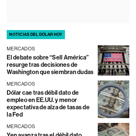
NOTICIAS DEL DÓLAR HOY
MERCADOS
El debate sobre “Sell América”
resurge tras decisiones de
Washington que siembran dudas
MERCADOS
Dólar cae tras débil dato de
empleo en EE.UU. y menor
expectativa de alza de tasas de
la Fed
MERCADOS
Yen avanza tras el débil dato