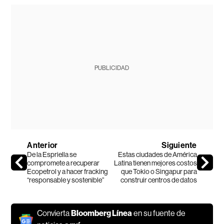
PUBLICIDAD
Anterior
Siguiente
De la Espriella se
Estas ciudades de América
compromete a recuperar
Latina tienen mejores costos
Ecopetrol y a hacer fracking
que Tokio o Singapur para
“responsable y sostenible”
construir centros de datos
Convierta
Bloomberg Línea
en su fuente de