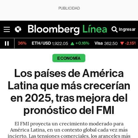
PUBLICIDAD
Ingresar
TH/USD
+0.16%
Visa
-2.15%
MercadoLibre
1,922.05
362.50
ECONOMÍA
Los países de América
Latina que más crecerían
en 2025, tras mejora del
pronóstico del FMI
El FMI proyecta un crecimiento moderado para
América Latina, en un contexto global cada vez más
incierto. Las tensiones comerciales, los aranceles más