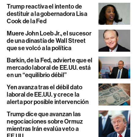
Trump reactiva el intento de
destituir a la gobernadora Lisa
Cook de la Fed
Muere John Loeb Jr., el sucesor
de una dinastía de Wall Street
que se volcó a la política
Barkin, de la Fed, advierte que el
mercado laboral de EE.UU. está
en un “equilibrio débil”
Yen avanza tras el débil dato
laboral de EE.UU. y crece la
alerta por posible intervención
Trump dice que avanzan las
negociaciones sobre Ormuz
mientras Irán evalúa veto a
EE.UU.