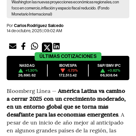
Washington las nuevas proyecciones económicas regionales, con
foco en comercio, inflación y espacio fiscal reducido.
(Fondo
Monetario Internacional)
Por
Carlos Rodríguez Salcedo
14 de octubre, 2025 | 09:02 AM
ÚLTIMAS
COTIZACIONES
NASDAQ
IBOVESPA
S&P/BMV IPC
+1.30%
-1.73%
+0.82%
26,690.62
172,513.42
66,938.64
Bloomberg Línea —
América Latina va camino
a cerrar 2025 con un crecimiento moderado,
en un entorno global que se torna más
desafiante para las economías emergentes
. A
pesar de un inicio de año mejor al anticipado
en algunos grandes países de la región, las