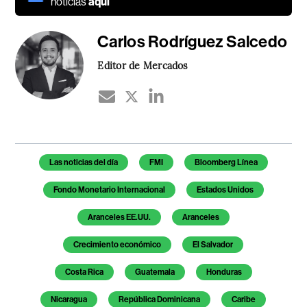
noticias
aquí
Carlos Rodríguez Salcedo
Editor de Mercados
Temas de este artículo
Las noticias del día
FMI
Bloomberg Línea
Fondo Monetario Internacional
Estados Unidos
Aranceles EE.UU.
Aranceles
Crecimiento económico
El Salvador
Costa Rica
Guatemala
Honduras
Nicaragua
República Dominicana
Caribe