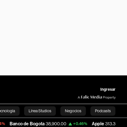
Ingresar
ecnología
Línea Studios
Negocios
Podcasts
 de Bogota
38,900.00
Apple
313.305
U
+0.46%
+0.25%
English