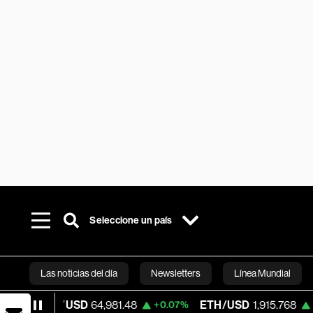
Seleccione un país
Las noticias del día
Newsletters
Línea Mundial
C/USD
64,981.48
ETH/USD
1,915.768
V
+0.07%
+0.09%
Bloomberg 