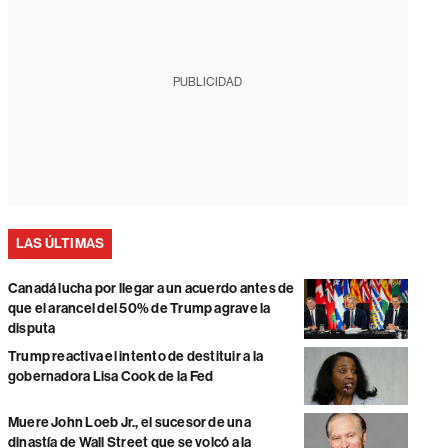
PUBLICIDAD
LAS ÚLTIMAS
Canadá lucha por llegar a un acuerdo antes de
que el arancel del 50% de Trump agrave la
disputa
Trump reactiva el intento de destituir a la
gobernadora Lisa Cook de la Fed
Muere John Loeb Jr., el sucesor de una
dinastía de Wall Street que se volcó a la