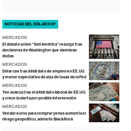
NOTICIAS DEL DÓLAR HOY
MERCADOS
El debate sobre “Sell América” resurge tras
decisiones de Washington que siembran
dudas
MERCADOS
Dólar cae tras débil dato de empleo en EE.UU.
y menor expectativa de alza de tasas de la Fed
MERCADOS
Yen avanza tras el débil dato laboral de EE.UU.
y crece la alerta por posible intervención
MERCADOS
Vender euros para comprar yenes aumenta el
riesgo geopolítico, advierte BlackRock