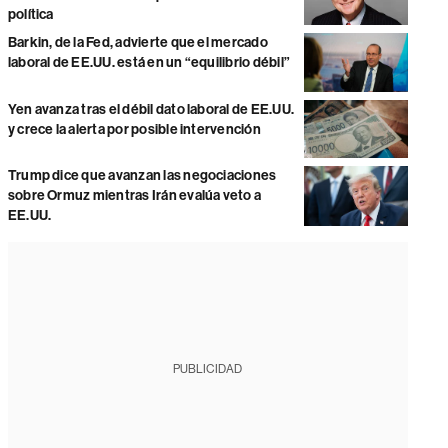
política
Barkin, de la Fed, advierte que el mercado
laboral de EE.UU. está en un “equilibrio débil”
Yen avanza tras el débil dato laboral de EE.UU.
y crece la alerta por posible intervención
Trump dice que avanzan las negociaciones
sobre Ormuz mientras Irán evalúa veto a
EE.UU.
PUBLICIDAD