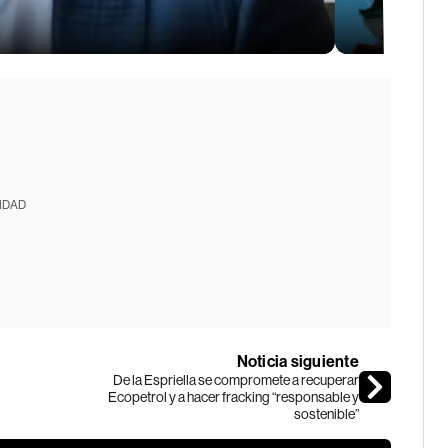
IDAD
Noticia siguiente
De la Espriella se compromete a recuperar
Ecopetrol y a hacer fracking “responsable y
sostenible”