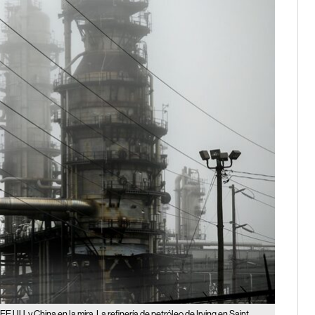
EE.UU. y China en la mira
La refinería de petróleo de Irving en Saint