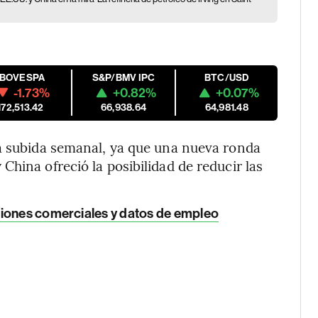
IBOVESPA
S&P/BMV IPC
BTC/USD
-1.73%
+0.82%
+0.07%
172,513.42
66,938.64
64,981.48
na subida semanal, ya que una nueva ronda
hina ofreció la posibilidad de reducir las
ciones comerciales y datos de empleo