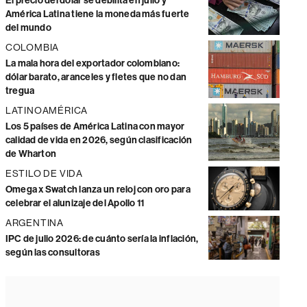
El precio del dólar se debilita en julio y
América Latina tiene la moneda más fuerte
del mundo
COLOMBIA
La mala hora del exportador colombiano:
dólar barato, aranceles y fletes que no dan
tregua
LATINOAMÉRICA
Los 5 países de América Latina con mayor
calidad de vida en 2026, según clasificación
de Wharton
ESTILO DE VIDA
Omega x Swatch lanza un reloj con oro para
celebrar el alunizaje del Apollo 11
ARGENTINA
IPC de julio 2026: de cuánto sería la inflación,
según las consultoras