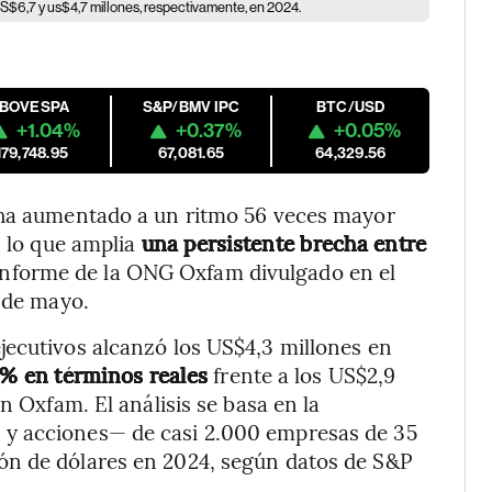
$6,7 y us$4,7 millones, respectivamente, en 2024.
IBOVESPA
S&P/BMV IPC
BTC/USD
+1.04%
+0.37%
+0.05%
179,748.95
67,081.65
64,329.56
 ha aumentado a un ritmo 56 veces mayor
, lo que amplia
una persistente brecha entre
 informe de la ONG Oxfam divulgado en el
1 de mayo.
jecutivos alcanzó los US$4,3 millones en
 % en términos reales
frente a los US$2,9
n Oxfam. El análisis se basa en la
 y acciones— de casi 2.000 empresas de 35
ón de dólares en 2024, según datos de S&P