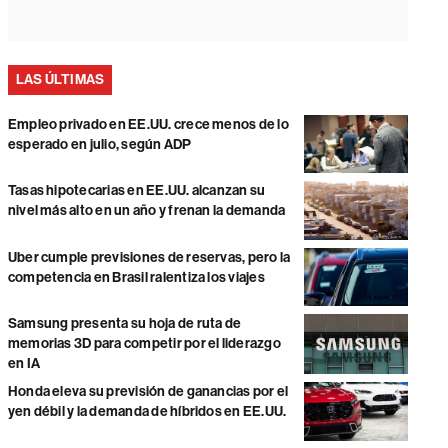
LAS ÚLTIMAS
Empleo privado en EE.UU. crece menos de lo
esperado en julio, según ADP
Tasas hipotecarias en EE.UU. alcanzan su
nivel más alto en un año y frenan la demanda
Uber cumple previsiones de reservas, pero la
competencia en Brasil ralentiza los viajes
Samsung presenta su hoja de ruta de
memorias 3D para competir por el liderazgo
en IA
Honda eleva su previsión de ganancias por el
yen débil y la demanda de híbridos en EE.UU.