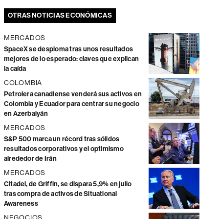
OTRAS NOTICIAS ECONÓMICAS
MERCADOS
SpaceX se desploma tras unos resultados
mejores de lo esperado: claves que explican
la caída
COLOMBIA
Petrolera canadiense venderá sus activos en
Colombia y Ecuador para centrar su negocio
en Azerbaiyán
MERCADOS
S&P 500 marca un récord tras sólidos
resultados corporativos y el optimismo
alrededor de Irán
MERCADOS
Citadel, de Griffin, se dispara 5,9% en julio
tras compra de activos de Situational
Awareness
NEGOCIOS