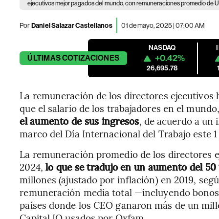
ejecutivos mejor pagados del mundo, con remuneraciones promedio de US
Por
Daniel Salazar Castellanos
01 de mayo, 2025 | 07:00 AM
NASDAQ
+0.42%
ÚLTIMAS
COTIZACIONES
26,695.78
La remuneración de los directores ejecutivos
que el salario de los trabajadores en el mundo
el aumento de sus ingresos
, de acuerdo a un
marco del Día Internacional del Trabajo este 
La remuneración promedio de los directores e
2024,
lo que se tradujo en un aumento del 50
millones (ajustado por inflación) en 2019, segú
remuneración media total —incluyendo bonos
países donde los CEO ganaron más de un mill
Capital IQ usados por Oxfam.