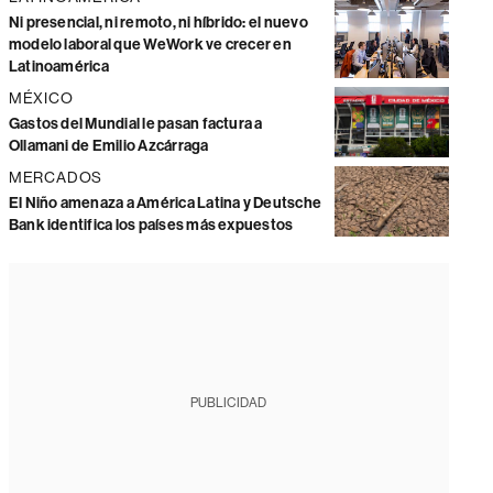
Ni presencial, ni remoto, ni híbrido: el nuevo
modelo laboral que WeWork ve crecer en
Latinoamérica
MÉXICO
Gastos del Mundial le pasan factura a
Ollamani de Emilio Azcárraga
MERCADOS
El Niño amenaza a América Latina y Deutsche
Bank identifica los países más expuestos
PUBLICIDAD