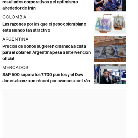
resultados corporativos y el optimismo
alrededor de Irán
COLOMBIA
Las razones por las que el peso colombiano
está siendo tan atractivo
ARGENTINA
Precios de bonos sugieren dinámica alcista
para el dólar en Argentina pese a intervención
oficial
MERCADOS
S&P 500 supera los 7.700 puntos y el Dow
Jones alcanza un récord por avances con Irán