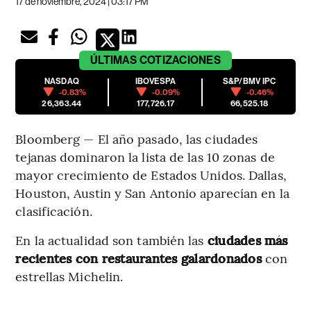
17 de noviembre, 2024 | 03:17 PM
ÚLTIMAS
COTIZACIONES
NASDAQ
IBOVESPA
S&P/BMV IPC
-0.83%
-0.09%
-0.46%
26,363.44
177,726.17
66,525.18
Bloomberg — El año pasado, las ciudades
tejanas dominaron la lista de las 10 zonas de
mayor crecimiento de Estados Unidos. Dallas,
Houston, Austin y San Antonio aparecían en la
clasificación.
En la actualidad son también las
ciudades más
recientes con restaurantes galardonados
con
estrellas Michelin.