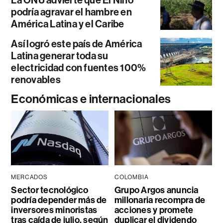
La ONU advierte que El Niño
podría agravar el hambre en
América Latina y el Caribe
Así logró este país de América
Latina generar toda su
electricidad con fuentes 100%
renovables
Económicas e internacionales
MERCADOS
COLOMBIA
Sector tecnológico
Grupo Argos anuncia
podría depender más de
millonaria recompra de
inversores minoristas
acciones y promete
tras caída de julio, según
duplicar el dividendo