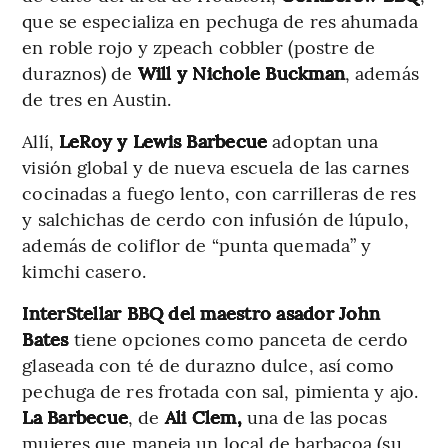
que se especializa en pechuga de res ahumada
en roble rojo y zpeach cobbler (postre de
duraznos) de
Will y Nichole Buckman
, además
de tres en Austin.
Allí,
LeRoy y Lewis Barbecue
adoptan una
visión global y de nueva escuela de las carnes
cocinadas a fuego lento, con carrilleras de res
y salchichas de cerdo con infusión de lúpulo,
además de coliflor de “punta quemada” y
kimchi casero.
InterStellar BBQ del maestro asador John
Bates
tiene opciones como panceta de cerdo
glaseada con té de durazno dulce, así como
pechuga de res frotada con sal, pimienta y ajo.
La Barbecue
, de
Ali Clem,
una de las pocas
mujeres que maneja un local de barbacoa (su