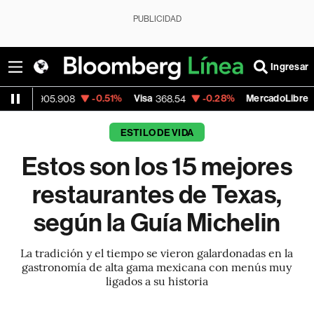
PUBLICIDAD
Ingresar
-0.51%
Visa
-0.28%
MercadoLibre
+
.908
368.54
1,924.95
ESTILO DE VIDA
Estos son los 15 mejores
restaurantes de Texas,
según la Guía Michelin
La tradición y el tiempo se vieron galardonadas en la
gastronomía de alta gama mexicana con menús muy
ligados a su historia