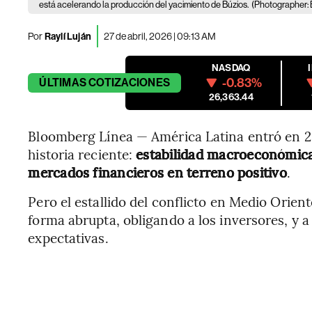
está acelerando la producción del yacimiento de Búzios.
(Photographer:
Por
Raylí Luján
27 de abril, 2026 | 09:13 AM
NASDAQ
-0.83%
ÚLTIMAS
COTIZACIONES
26,363.44
Bloomberg Línea — América Latina entró en 2
historia reciente:
estabilidad macroeconómica 
mercados financieros en terreno positivo
.
Pero el estallido del conflicto en Medio Oriente
forma abrupta, obligando a los inversores, y a 
expectativas.