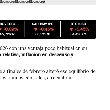
 Bloomberg/Bloomber/Bloomberg)
IBOVESPA
S&P/BMV IPC
BTC/USD
-0.09%
-0.46%
-0.45%
177,726.17
66,525.18
64,496.62
026 con una ventaja poco habitual en su
relativa, inflación en descenso y
 a finales de febrero alteró ese equilibrio de
los bancos centrales, a recalibrar