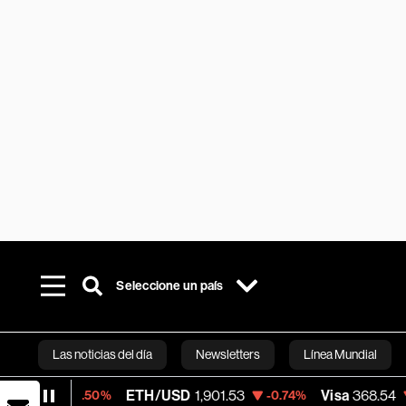
Seleccione un país
Las noticias del día
Newsletters
Línea Mundial
ETH/USD
1,901.53
Visa
368.54
-0.50%
-0.74%
-0.28%
Bloomberg 