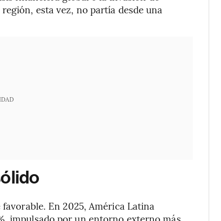
región, esta vez, no partía desde una
IDAD
ólido
e favorable. En 2025, América Latina
9%, impulsado por un entorno externo más