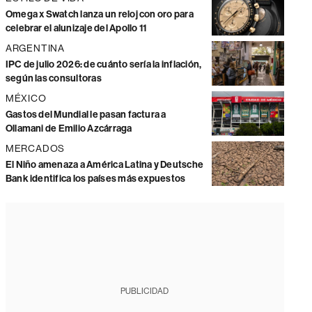
Omega x Swatch lanza un reloj con oro para
celebrar el alunizaje del Apollo 11
ARGENTINA
IPC de julio 2026: de cuánto sería la inflación,
según las consultoras
MÉXICO
Gastos del Mundial le pasan factura a
Ollamani de Emilio Azcárraga
MERCADOS
El Niño amenaza a América Latina y Deutsche
Bank identifica los países más expuestos
PUBLICIDAD