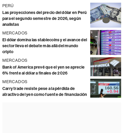
PERÚ
Las proyecciones del precio del dólar en Perú
para el segundo semestre de 2026, según
analistas
MERCADOS
El dólar domina las stablecoins y el avance del
sector lleva el debate más allá del mundo
cripto
MERCADOS
Bank of America prevé que el yen se aprecie
6% frente al dólar a finales de 2026
MERCADOS
Carry trade resiste pese a la pérdida de
atractivo del yen como fuente de financiación