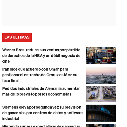
LAS ÚLTIMAS
Warner Bros. reduce sus ventas por pérdida
de derechos de la NBA y un débil negocio de
cine
Irán dice que acuerdo con Omán para
gestionar el estrecho de Ormuz está en su
fase final
Pedidos industriales de Alemania aumentan
más de lo previsto por los economistas
Siemens eleva por segunda vez su previsión
de ganancias por centros de datos y software
industrial
Nintendo supera expectativas de ganancias