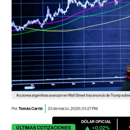
Acciones argentinas avanzan en Wall Street tras anuncio de Trump sobre f
Por
Tomás Carrió
23 de marzo, 2026 | 01:27 PM
DÓLAR OFICIAL
+0.02%
ÚLTIMAS
COTIZACIONES