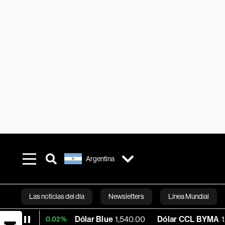
Argentina
Las noticias del día
Newsletters
Línea Mundial
Dólar Blue
1,540.00
Dólar CCL BYMA
1,575.06
+0.02%
Bloomberg 