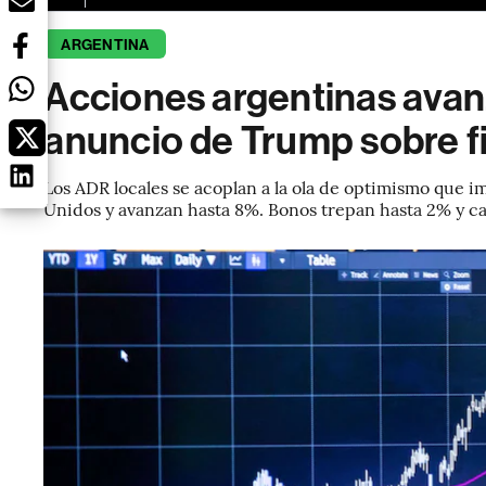
ARGENTINA
Acciones argentinas avanz
anuncio de Trump sobre fi
Los ADR locales se acoplan a la ola de optimismo que im
Unidos y avanzan hasta 8%. Bonos trepan hasta 2% y cae