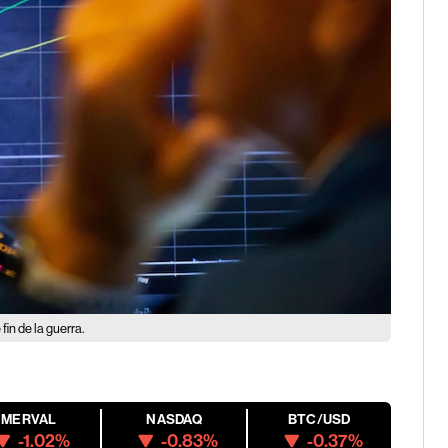
in de la guerra.
MERVAL
NASDAQ
BTC/USD
-1.02%
-0.83%
-0.37%