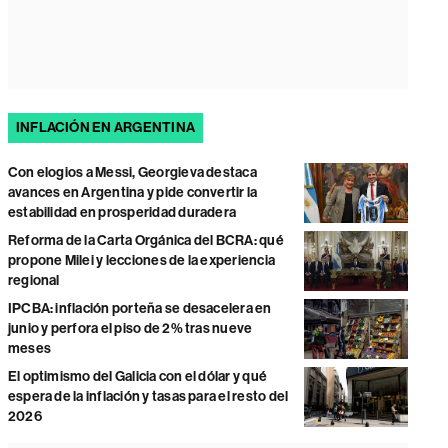
INFLACIÓN EN ARGENTINA
Con elogios a Messi, Georgieva destaca
avances en Argentina y pide convertir la
estabilidad en prosperidad duradera
Reforma de la Carta Orgánica del BCRA: qué
propone Milei y lecciones de la experiencia
regional
IPCBA: inflación porteña se desacelera en
junio y perfora el piso de 2% tras nueve
meses
El optimismo del Galicia con el dólar y qué
espera de la inflación y tasas para el resto del
2026