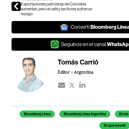
Exportaciones petroleras de Colombia
aumentan, pero el café y las flores sufren un
rezago
Bloomberg Líne
Convertí
WhatsAp
Seguínos en el canal
Tomás Carrió
Editor - Argentina
Temas de este artículo
Bloomberg Línea
Bloomberg Línea Argentina
En lo
En qué invertir