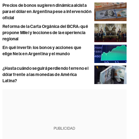
Precios de bonos sugieren dinámica alcista
para el dólar en Argentina pese a intervención
oficial
Reforma de la Carta Orgánica del BCRA: qué
propone Milei y lecciones de la experiencia
regional
En qué invertir: los bonos y acciones que
elige Neix en Argentina y el mundo
¿Hasta cuándo seguirá perdiendo terreno el
dólar frente a las monedas de América
Latina?
PUBLICIDAD