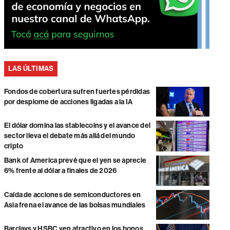
LAS ÚLTIMAS
Fondos de cobertura sufren fuertes pérdidas
por desplome de acciones ligadas a la IA
El dólar domina las stablecoins y el avance del
sector lleva el debate más allá del mundo
cripto
Bank of America prevé que el yen se aprecie
6% frente al dólar a finales de 2026
Caída de acciones de semiconductores en
Asia frena el avance de las bolsas mundiales
Barclays y HSBC ven atractivo en los bonos