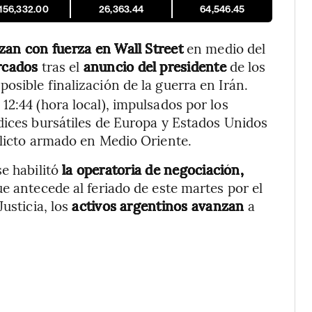
,156,332.00
26,363.44
64,546.45
zan con fuerza en Wall Street
en medio del
rcados
tras el
anuncio del presidente
de los
posible finalización de la guerra en Irán.
2:44 (hora local), impulsados por los
dices bursátiles de Europa y Estados Unidos
flicto armado en Medio Oriente.
se habilitó
la operatoria de negociación,
que antecede al feriado de este martes por el
usticia, los
activos argentinos avanzan
a