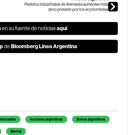
Pedidos industriales de Alemania aumentan más
de lo previsto por los economistas
a
aquí
en su fuente de noticias
p
Bloomberg Línea Argentina
de
s mercados
Acciones argentinas
Bonos argentinos
Merval