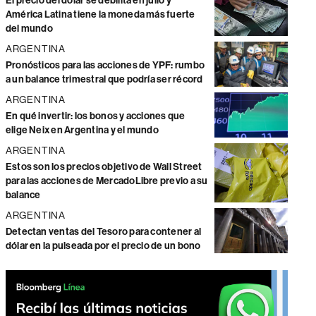
El precio del dólar se debilita en julio y
América Latina tiene la moneda más fuerte
del mundo
ARGENTINA
Pronósticos para las acciones de YPF: rumbo
a un balance trimestral que podría ser récord
ARGENTINA
En qué invertir: los bonos y acciones que
elige Neix en Argentina y el mundo
ARGENTINA
Estos son los precios objetivo de Wall Street
para las acciones de MercadoLibre previo a su
balance
ARGENTINA
Detectan ventas del Tesoro para contener al
dólar en la pulseada por el precio de un bono