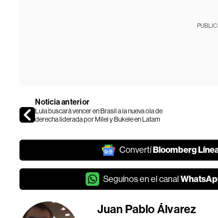
PUBLIC
Noticia anterior
Lula buscará vencer en Brasil a la nueva ola de
derecha liderada por Milei y Bukele en Latam
Bloomberg Líne
Convertí
WhatsAp
Seguínos en el canal
Juan Pablo Álvarez