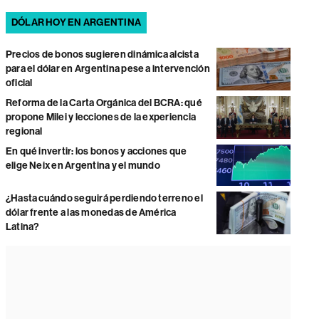
DÓLAR HOY EN ARGENTINA
Precios de bonos sugieren dinámica alcista
para el dólar en Argentina pese a intervención
oficial
Reforma de la Carta Orgánica del BCRA: qué
propone Milei y lecciones de la experiencia
regional
En qué invertir: los bonos y acciones que
elige Neix en Argentina y el mundo
¿Hasta cuándo seguirá perdiendo terreno el
dólar frente a las monedas de América
Latina?