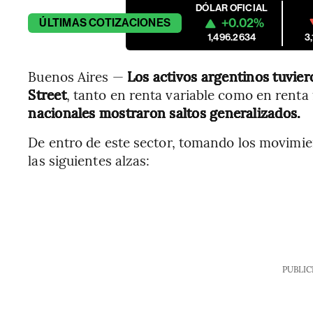
DÓLAR OFICIAL
+0.02%
ÚLTIMAS
COTIZACIONES
1,496.2634
3
Buenos Aires —
Los activos argentinos tuvier
Street
, tanto en renta variable como en renta 
nacionales mostraron saltos generalizados.
De entro de este sector, tomando los movimien
las siguientes alzas:
PUBLIC