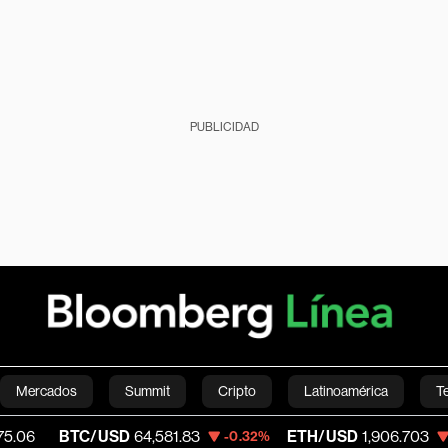
PUBLICIDAD
Mercados
Summit
Cripto
Latinoamérica
T
TC/USD
64,581.83
ETH/USD
1,906.703
V
-0.32%
-0.47%
Green
Economía
Estilo de vida
Mundo
Videos