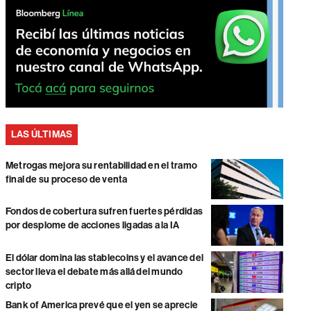
LAS ÚLTIMAS
Metrogas mejora su rentabilidad en el tramo
final de su proceso de venta
Fondos de cobertura sufren fuertes pérdidas
por desplome de acciones ligadas a la IA
El dólar domina las stablecoins y el avance del
sector lleva el debate más allá del mundo
cripto
Bank of America prevé que el yen se aprecie