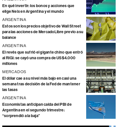
En qué invertir: los bonos y acciones que
elige Neix en Argentina y el mundo
ARGENTINA
Estos son los precios objetivo de Wall Street
para las acciones de MercadoLibre previo a su
balance
ARGENTINA
El revés que sufrió el gigante chino que entró
al RIGI: se cayó una compra de US$4.000
millones
MERCADOS
El dólar cae a su nivel más bajo en casi una
semana tras decisión de la Fed de mantener
las tasas
ARGENTINA
Economistas anticipan caída del PBI de
Argentina en el segundo trimestre:
“sorprendió a la baja”