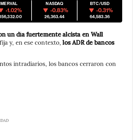
MERVAL
NASDAQ
BTC/USD
-1.02%
-0.83%
-0.31%
,156,332.00
26,363.44
64,583.36
on un día fuertemente alcista en Wall
fija y, en ese contexto,
los ADR de bancos
tos intradiarios, los bancos cerraron con
IDAD