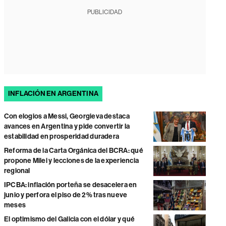
PUBLICIDAD
INFLACIÓN EN ARGENTINA
Con elogios a Messi, Georgieva destaca
avances en Argentina y pide convertir la
estabilidad en prosperidad duradera
Reforma de la Carta Orgánica del BCRA: qué
propone Milei y lecciones de la experiencia
regional
IPCBA: inflación porteña se desacelera en
junio y perfora el piso de 2% tras nueve
meses
El optimismo del Galicia con el dólar y qué