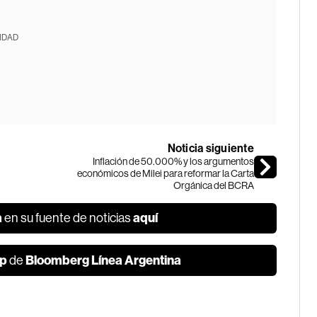
IDAD
Noticia siguiente
Inflación de 50.000% y los argumentos
económicos de Milei para reformar la Carta
Orgánica del BCRA
a
aquí
en su fuente de noticias
p
Bloomberg Línea Argentina
de