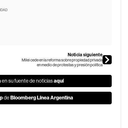
IDAD
Noticia siguiente
Milei cede en la reforma sobre propiedad privada
en medio de protestas y presión política
a
aquí
en su fuente de noticias
p
Bloomberg Línea Argentina
de