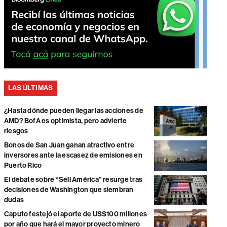
LAS ÚLTIMAS
¿Hasta dónde pueden llegar las acciones de
AMD? BofA es optimista, pero advierte
riesgos
Bonos de San Juan ganan atractivo entre
inversores ante la escasez de emisiones en
Puerto Rico
El debate sobre “Sell América” resurge tras
decisiones de Washington que siembran
dudas
Caputo festejó el aporte de US$100 millones
por año que hará el mayor proyecto minero