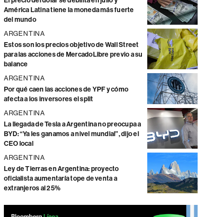
El precio del dólar se debilita en julio y
América Latina tiene la moneda más fuerte
del mundo
ARGENTINA
Estos son los precios objetivo de Wall Street
para las acciones de MercadoLibre previo a su
balance
ARGENTINA
Por qué caen las acciones de YPF y cómo
afecta a los inversores el split
ARGENTINA
La llegada de Tesla a Argentina no preocupa a
BYD: “Ya les ganamos a nivel mundial”, dijo el
CEO local
ARGENTINA
Ley de Tierras en Argentina: proyecto
oficialista aumentaría tope de venta a
extranjeros al 25%