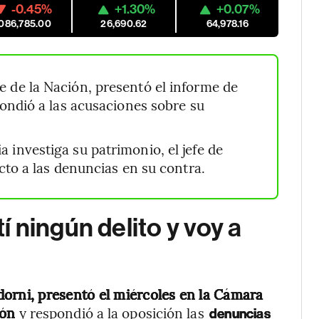
-0.45%
+1.30%
+0.07%
,086,785.00
26,690.62
64,978.16
e de la Nación, presentó el informe de
ondió a las acusaciones sobre su
ia investiga su patrimonio, el jefe de
cto a las denuncias en su contra.
 ningún delito y voy a
dorni, presentó el miércoles en la Cámara
ión
y respondió a la oposición las
denuncias