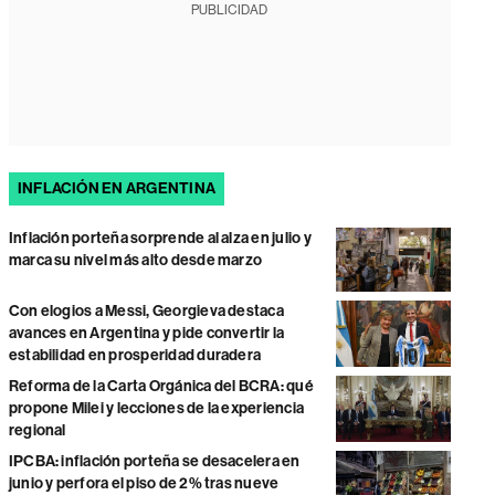
PUBLICIDAD
INFLACIÓN EN ARGENTINA
Inflación porteña sorprende al alza en julio y
marca su nivel más alto desde marzo
Con elogios a Messi, Georgieva destaca
avances en Argentina y pide convertir la
estabilidad en prosperidad duradera
Reforma de la Carta Orgánica del BCRA: qué
propone Milei y lecciones de la experiencia
regional
IPCBA: inflación porteña se desacelera en
junio y perfora el piso de 2% tras nueve