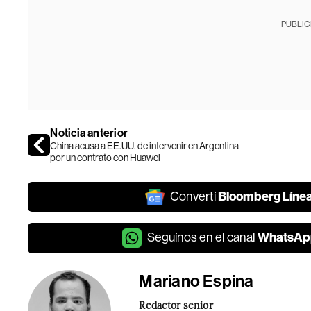
PUBLIC
Noticia anterior
China acusa a EE.UU. de intervenir en Argentina
por un contrato con Huawei
Bloomberg Líne
Convertí
WhatsAp
Seguínos en el canal
Mariano Espina
Redactor senior