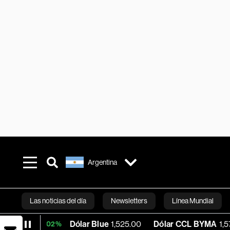
Argentina
Las noticias del día
Newsletters
Línea Mundial
Dólar Blue
1,525.00
Dólar CCL BYMA
1,578.74
BTC
.02%
Bloomberg 