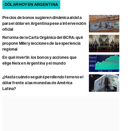
DÓLAR HOY EN ARGENTINA
Precios de bonos sugieren dinámica alcista
para el dólar en Argentina pese a intervención
oficial
Reforma de la Carta Orgánica del BCRA: qué
propone Milei y lecciones de la experiencia
regional
En qué invertir: los bonos y acciones que
elige Neix en Argentina y el mundo
¿Hasta cuándo seguirá perdiendo terreno el
dólar frente a las monedas de América
Latina?