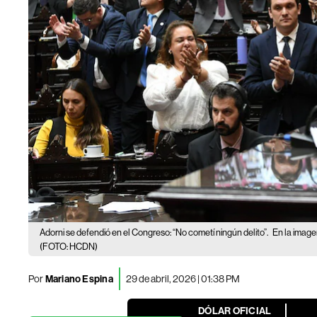
Adorni se defendió en el Congreso: “No cometí ningún delito”.
En la image
(FOTO: HCDN)
Por
Mariano Espina
29 de abril, 2026 | 01:38 PM
DÓLAR OFICIAL