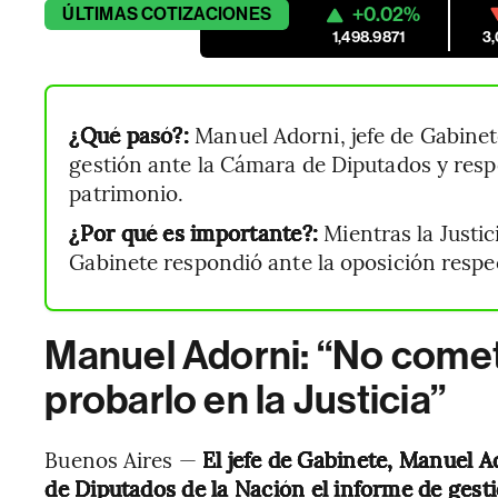
+0.02%
ÚLTIMAS
COTIZACIONES
1,498.9871
3
¿Qué pasó?:
Manuel Adorni, jefe de Gabinet
gestión ante la Cámara de Diputados y resp
patrimonio.
¿Por qué es importante?:
Mientras la Justic
Gabinete respondió ante la oposición respe
Manuel Adorni: “No cometí
probarlo en la Justicia”
Buenos Aires —
El jefe de Gabinete, Manuel A
de Diputados de la Nación el informe de gest