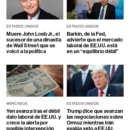
ESTADOS UNIDOS
ESTADOS UNIDOS
Muere John Loeb Jr., el
Barkin, de la Fed,
sucesor de una dinastía
advierte que el mercado
de Wall Street que se
laboral de EE.UU. está
volcó a la política
en un “equilibrio débil”
MERCADOS
ESTADOS UNIDOS
Yen avanza tras el débil
Trump dice que avanzan
dato laboral de EE.UU. y
las negociaciones sobre
crece la alerta por
Ormuz mientras Irán
posible intervención
evalúa veto a EE.UU.