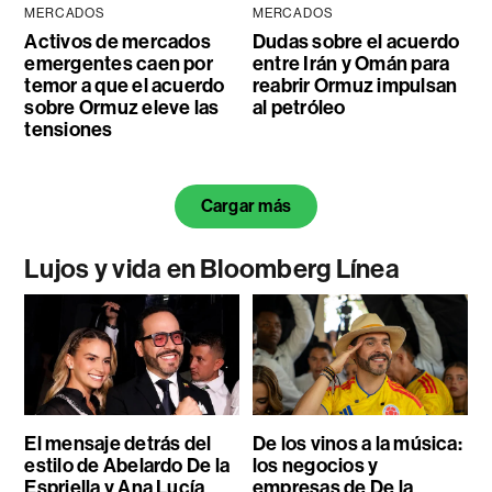
MERCADOS
MERCADOS
Activos de mercados
Dudas sobre el acuerdo
emergentes caen por
entre Irán y Omán para
temor a que el acuerdo
reabrir Ormuz impulsan
sobre Ormuz eleve las
al petróleo
tensiones
Cargar más
Lujos y vida en Bloomberg Línea
El mensaje detrás del
De los vinos a la música:
estilo de Abelardo De la
los negocios y
Espriella y Ana Lucía
empresas de De la