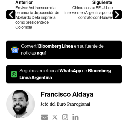
Anterior
Siguiente
En vivo: Así transcurre la
China acusa a EE.UU. de
ceremonia de posesión de
intervenir en Argentina por un
Abelardo De la Espriella
contrato con Huawei
como presidente de
Colombia
Convertí
Bloomberg Línea
en su fuente de
noticias
aquí
Seguínos en el canal
WhatsApp
de
Bloomberg
Línea Argentina
Francisco Aldaya
Jefé del Buró Panregional