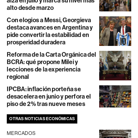
alza en julio y marca su nivel más
alto desde marzo
Con elogios a Messi, Georgieva
destaca avances en Argentina y
pide convertir la estabilidad en
prosperidad duradera
Reforma de la Carta Orgánica del
BCRA: qué propone Milei y
lecciones de la experiencia
regional
IPCBA: inflación porteña se
desacelera en junio y perfora el
piso de 2% tras nueve meses
OTRAS NOTICIAS ECONÓMICAS
MERCADOS