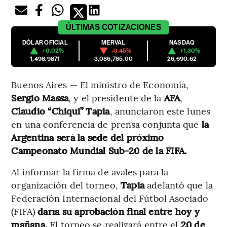
ÚLTIMAS
COTIZACIONES
DÓLAR OFICIAL
MERVAL
NASDAQ
+0.02%
-0.45%
+1.30%
1,498.9871
3,086,785.00
26,690.62
Buenos Aires — El ministro de Economía,
Sergio Massa
, y el presidente de la
AFA
,
Claudio “Chiqui” Tapia
, anunciaron este lunes
en una conferencia de prensa conjunta que
la
Argentina será la sede del próximo
Campeonato Mundial Sub-20 de la FIFA.
Al informar la firma de avales para la
organización del torneo,
Tapia
adelantó que la
Federación Internacional del Fútbol Asociado
(FIFA)
daría su aprobación final entre hoy y
mañana.
El torneo se realizará entre el
20 de