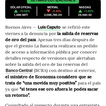
ÚLTIMAS
COTIZACIONES
DÓLAR OFICIAL
MERVAL
NASDAQ
+0.02%
-0.45%
+1.30%
1,498.9871
3,086,785.00
26,690.62
Buenos Aires —
se refirió este
Luis Caputo
viernes a la denuncia por
la salida de reservas
de oro del país
. Apenas tres días después de
que el gremio La Bancaria realizara un pedido
de acceso a información pública por conocer
detalles respecto de versiones que alertaban
sobre la salida del oro de las reservas del
(BCRA) con destino al exterior,
Banco Central
el ministro de Economía consideró que se
trata de “una movida muy positiva”
para el país
ya que
“si tenes ese oro afuera le podés sacar
un retorno”.
Consultado al respecto durante una entrevista