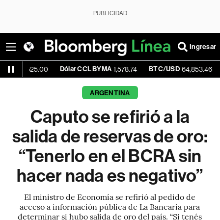
PUBLICIDAD
Ingresar
Dólar CCL BYMA
BTC/USD
-0.13%
,525.00
1,578.74
64,853.46
ARGENTINA
Caputo se refirió a la
salida de reservas de oro:
“Tenerlo en el BCRA sin
hacer nada es negativo”
El ministro de Economía se refirió al pedido de
acceso a información pública de La Bancaria para
determinar si hubo salida de oro del país. “Si tenés