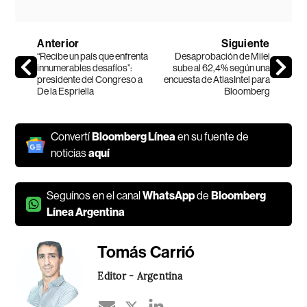
Anterior
Siguiente
“Recibe un país que enfrenta
Desaprobación de Milei
innumerables desafíos”:
sube al 62,4% según una
presidente del Congreso a
encuesta de AtlasIntel para
De la Espriella
Bloomberg
Convertí
Bloomberg Línea
en su fuente de
noticias
aquí
Seguínos en el canal
WhatsApp
de
Bloomberg
Línea Argentina
Tomás Carrió
Editor - Argentina