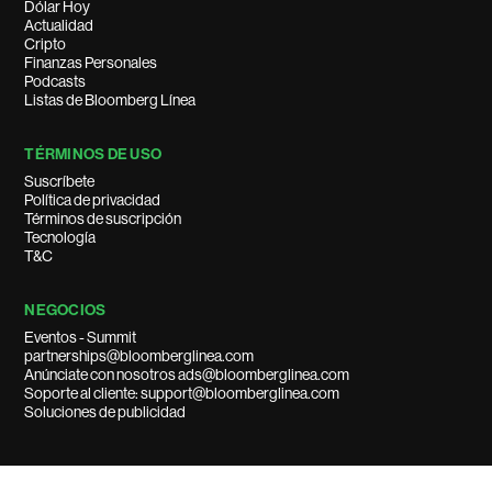
Dólar Hoy
Actualidad
Cripto
Finanzas Personales
Podcasts
Listas de Bloomberg Línea
TÉRMINOS DE USO
Suscríbete
Política de privacidad
Términos de suscripción
Tecnología
T&C
NEGOCIOS
Eventos - Summit
partnerships@bloomberglinea.com
Anúnciate con nosotros ads@bloomberglinea.com
Soporte al cliente: support@bloomberglinea.com
Soluciones de publicidad