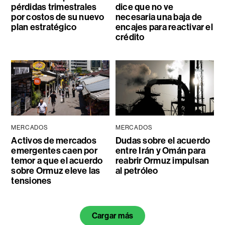
pérdidas trimestrales
dice que no ve
por costos de su nuevo
necesaria una baja de
plan estratégico
encajes para reactivar el
crédito
MERCADOS
MERCADOS
Activos de mercados
Dudas sobre el acuerdo
emergentes caen por
entre Irán y Omán para
temor a que el acuerdo
reabrir Ormuz impulsan
sobre Ormuz eleve las
al petróleo
tensiones
Cargar más