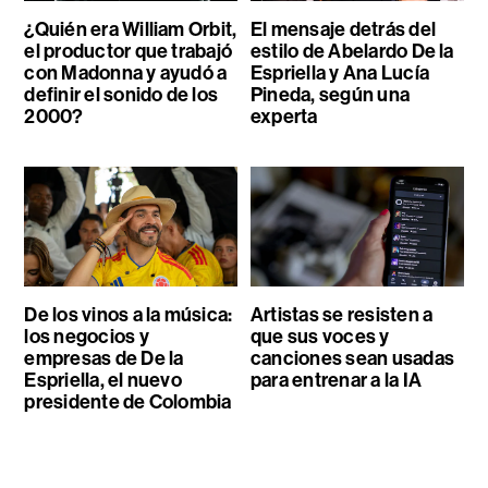
¿Quién era William Orbit,
El mensaje detrás del
el productor que trabajó
estilo de Abelardo De la
con Madonna y ayudó a
Espriella y Ana Lucía
definir el sonido de los
Pineda, según una
2000?
experta
De los vinos a la música:
Artistas se resisten a
los negocios y
que sus voces y
empresas de De la
canciones sean usadas
Espriella, el nuevo
para entrenar a la IA
presidente de Colombia