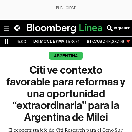
PUBLICIDAD
Ingresar
Dólar CCL BYMA
BTC/USD
-0.07%
ET
00
1,578.74
64,887.99
ARGENTINA
Citi ve contexto
favorable para reformas y
una oportunidad
“extraordinaria” para la
Argentina de Milei
El economista jefe de Citi Research para el Cono Sur,