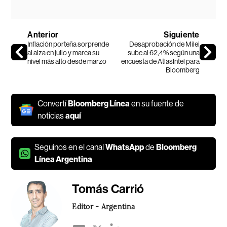
Anterior
Siguiente
Inflación porteña sorprende
Desaprobación de Milei
al alza en julio y marca su
sube al 62,4% según una
nivel más alto desde marzo
encuesta de AtlasIntel para
Bloomberg
Convertí
Bloomberg Línea
en su fuente de
noticias
aquí
Seguínos en el canal
WhatsApp
de
Bloomberg
Línea Argentina
Tomás Carrió
Editor - Argentina