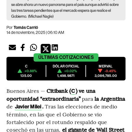
se abre ahora un nuevo panorama para el país aunque advirtió sobre
las tres tareas pendientes que el mercado espera que realice el
Gobierno.
(Michael Nagle)
Por
Tomás Carrió
14 de noviembre, 2025 | 06:10 AM
ÚLTIMAS
COTIZACIONES
C
DÓLAR OFICIAL
MERVAL
+0.88%
+0.02%
-0.45%
135.00
1,498.9871
3,086,785.00
Buenos Aires —
Citibank (
) ve una
C
oportunidad “extraordinaria”
para
la Argentina
de
.
Tras las elecciones de medio
Javier Milei
término,
en las que el Gobierno se vio
fortalecido por el rotundo respaldo que
cosechó en las urnas,
el gigante de Wall Street