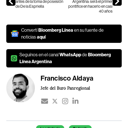
antes de la toma de posesión
Argentina: será el primer
de De la Espriella
pontífice en hacerlo en casi
40 años
Convertí
Bloomberg Línea
en su fuente de
noticias
aquí
Seguínos en el canal
WhatsApp
de
Bloomberg
Línea Argentina
Francisco Aldaya
Jefé del Buró Panregional
Temas de este artículo