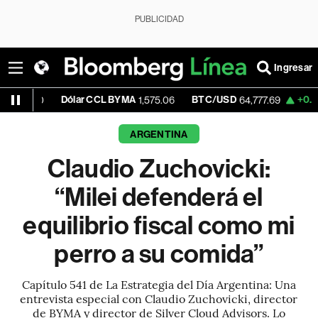
PUBLICIDAD
Ingresar
Dólar CCL BYMA
BTC/USD
+0.75%
E
00
1,575.06
64,777.69
ARGENTINA
Claudio Zuchovicki:
“Milei defenderá el
equilibrio fiscal como mi
perro a su comida”
Capítulo 541 de La Estrategia del Día Argentina: Una
entrevista especial con Claudio Zuchovicki, director
de BYMA y director de Silver Cloud Advisors. Lo