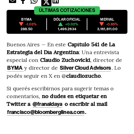
ÚLTIMAS
COTIZACIONES
BYMA
DÓLAR OFICIAL
MERVAL
-1.03%
+0.02%
-0.85%
288.50
1,496.2634
3,161,811.00
Buenos Aires — En este
Capítulo 541 de
La
Estrategia del Día Argentina
: Una entrevista
especial con
Claudio Zuchovicki
, director de
y director de
. Lo
BYMA
Silver Cloud Advisors
podés seguir en X en @
claudiozucho
.
Si querés escribirnos para sugerir temas o
comentarios,
no dudes en etiquetar en
Twitter a
o escribir al mail
@franaldaya
.
francisco@bloomberglinea.com