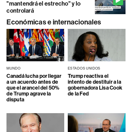
"mantendrá el estrecho" y lo
controlará
Económicas e internacionales
MUNDO
ESTADOS UNIDOS
Canadá lucha por llegar
Trump reactiva el
a un acuerdo antes de
intento de destituir a la
que el arancel del 50%
gobernadora Lisa Cook
de Trump agrave la
de la Fed
disputa