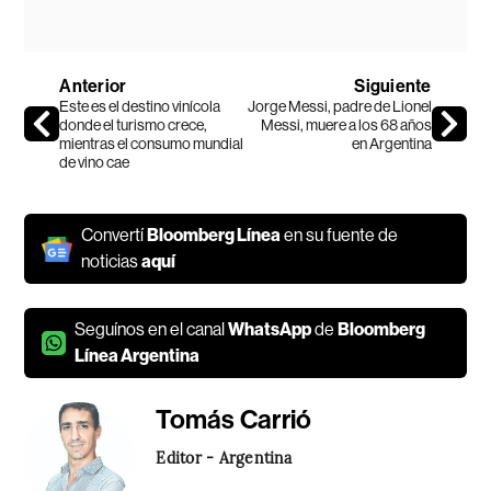
Anterior
Siguiente
Este es el destino vinícola
Jorge Messi, padre de Lionel
donde el turismo crece,
Messi, muere a los 68 años
mientras el consumo mundial
en Argentina
de vino cae
Convertí
Bloomberg Línea
en su fuente de
noticias
aquí
Seguínos en el canal
WhatsApp
de
Bloomberg
Línea Argentina
Tomás Carrió
Editor - Argentina