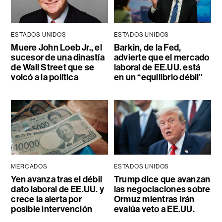
ESTADOS UNIDOS
ESTADOS UNIDOS
Muere John Loeb Jr., el
Barkin, de la Fed,
sucesor de una dinastía
advierte que el mercado
de Wall Street que se
laboral de EE.UU. está
volcó a la política
en un “equilibrio débil”
MERCADOS
ESTADOS UNIDOS
Yen avanza tras el débil
Trump dice que avanzan
dato laboral de EE.UU. y
las negociaciones sobre
crece la alerta por
Ormuz mientras Irán
posible intervención
evalúa veto a EE.UU.