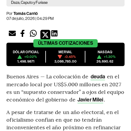
Daza, Caputo y Furiase
Por
Tomás Carrió
07 de julio, 2026 | 04:29 PM
ÚLTIMAS
COTIZACIONES
DÓLAR OFICIAL
MERVAL
NASDAQ
+0.02%
-0.45%
+1.30%
1,498.9871
3,086,785.00
26,690.62
Buenos Aires — La colocación de
en el
deuda
mercado local por US$5.000 millones en 2027
es un “supuesto conservador” a ojos del equipo
económico del gobierno de
.
Javier Milei
A pesar de tratarse de un año electoral, en el
oficialismo confían en que no tendrán
inconvenientes el año próximo en refinanciar