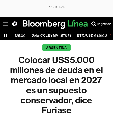
PUBLICIDAD
Ingresar
Dólar CCL BYMA
BTC/USD
-0.19%
25.00
1,578.74
64,910.81
ARGENTINA
Colocar US$5.000
millones de deuda en el
mercado local en 2027
es un supuesto
conservador, dice
Furiase