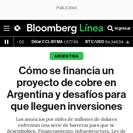
PUBLICIDAD
Ingresar
Dólar CCL BYMA
BTC/USD
+0.08%
.00
1,577.69
64,348.54
ARGENTINA
Cómo se financia un
proyecto de cobre en
Argentina y desafíos para
que lleguen inversiones
Los anuncios por miles de millones de dólares
enfrentan una serie de barreras para que se
desembolsen. Financiamiento, infraestructura, Ley de