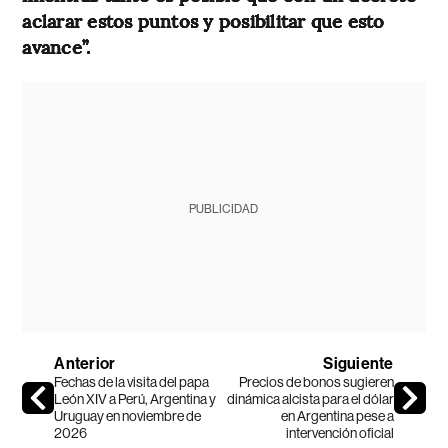
aclarar estos puntos y posibilitar que esto
avance”.
PUBLICIDAD
Anterior
Siguiente
Fechas de la visita del papa
Precios de bonos sugieren
León XIV a Perú, Argentina y
dinámica alcista para el dólar
Uruguay en noviembre de
en Argentina pese a
2026
intervención oficial