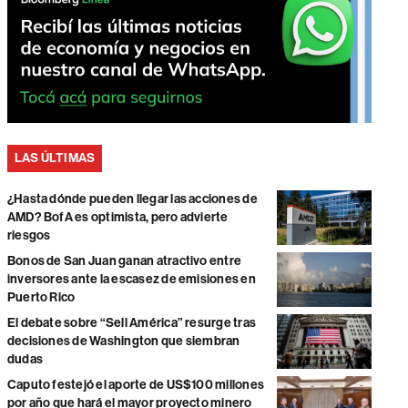
LAS ÚLTIMAS
¿Hasta dónde pueden llegar las acciones de
AMD? BofA es optimista, pero advierte
riesgos
Bonos de San Juan ganan atractivo entre
inversores ante la escasez de emisiones en
Puerto Rico
El debate sobre “Sell América” resurge tras
decisiones de Washington que siembran
dudas
Caputo festejó el aporte de US$100 millones
por año que hará el mayor proyecto minero