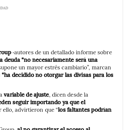
IDAD
roup
‑autores de un detallado informe sobre
ta deuda “no necesariamente será una
 “supone un mayor estrés cambiario”, marcan
e
“ha decidido no otorgar las divisas para los
La
variable de ajuste
, dicen desde la
den seguir importando ya que el
r ello, advirtieron que “
los faltantes podrían
 Group,
al no garantizar el acceso al