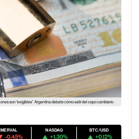
ones son “exigibles”
Argentina debate cómo salir del cepo cambiario
MERVAL
NASDAQ
BTC/USD
-0.45%
+1.30%
+0.12%