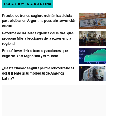
DÓLAR HOY EN ARGENTINA
Precios de bonos sugieren dinámica alcista
para el dólar en Argentina pese a intervención
oficial
Reforma de la Carta Orgánica del BCRA: qué
propone Milei y lecciones de la experiencia
regional
En qué invertir: los bonos y acciones que
elige Neix en Argentina y el mundo
¿Hasta cuándo seguirá perdiendo terreno el
dólar frente a las monedas de América
Latina?