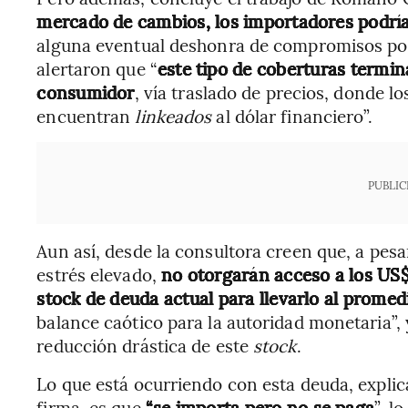
mercado de cambios, los importadores podrí
alguna eventual deshonra de compromisos por 
alertaron que “
este tipo de coberturas termin
consumidor
, vía traslado de precios, donde l
encuentran
linkeados
al dólar financiero”.
PUBLIC
Aun así, desde la consultora creen que, a pes
estrés elevado,
no otorgarán acceso a los US$
stock de deuda actual para llevarlo al promed
balance caótico para la autoridad monetaria”, 
reducción drástica de este
stock
.
Lo que está ocurriendo con esta deuda, explica 
firma, es que
“se importa pero no se paga
”, l