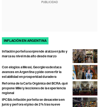
PUBLICIDAD
INFLACIÓN EN ARGENTINA
Inflación porteña sorprende al alza en julio y
marca su nivel más alto desde marzo
Con elogios a Messi, Georgieva destaca
avances en Argentina y pide convertir la
estabilidad en prosperidad duradera
Reforma de la Carta Orgánica del BCRA: qué
propone Milei y lecciones de la experiencia
regional
IPCBA: inflación porteña se desacelera en
junio y perfora el piso de 2% tras nueve