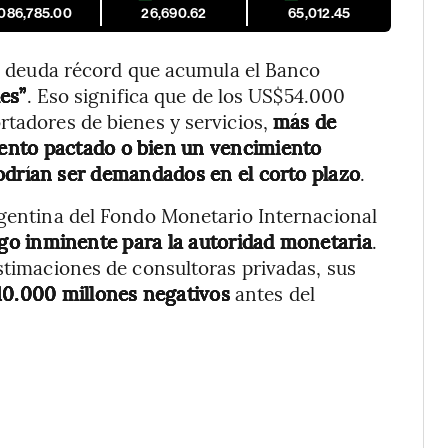
,086,785.00
26,690.62
65,012.45
a deuda récord que acumula el Banco
es”
. Eso significa que de los US$54.000
rtadores de bienes y servicios,
más de
ento pactado o bien un vencimiento
drían ser demandados en el corto plazo
.
rgentina del Fondo Monetario Internacional
go inminente para la autoridad monetaria
.
estimaciones de consultoras privadas, sus
10.000 millones negativos
antes del