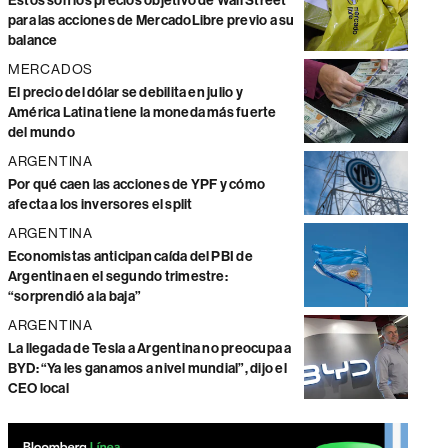
Estos son los precios objetivo de Wall Street
para las acciones de MercadoLibre previo a su
balance
MERCADOS
El precio del dólar se debilita en julio y
América Latina tiene la moneda más fuerte
del mundo
ARGENTINA
Por qué caen las acciones de YPF y cómo
afecta a los inversores el split
ARGENTINA
Economistas anticipan caída del PBI de
Argentina en el segundo trimestre:
“sorprendió a la baja”
ARGENTINA
La llegada de Tesla a Argentina no preocupa a
BYD: “Ya les ganamos a nivel mundial”, dijo el
CEO local