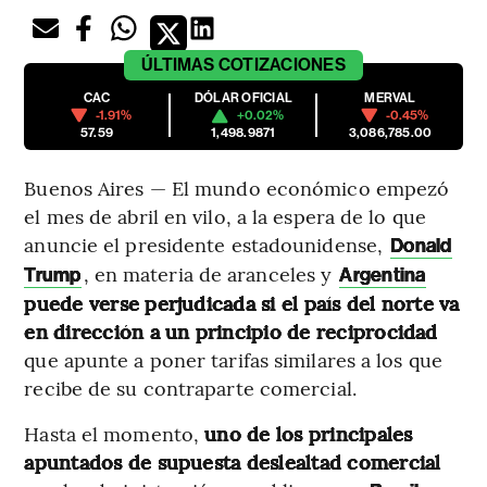
ÚLTIMAS
COTIZACIONES
CAC
DÓLAR OFICIAL
MERVAL
-1.91%
+0.02%
-0.45%
57.59
1,498.9871
3,086,785.00
Buenos Aires — El mundo económico empezó
el mes de abril en vilo, a la espera de lo que
anuncie el presidente estadounidense,
Donald
, en materia de aranceles y
Trump
Argentina
puede verse perjudicada si el país del norte va
en dirección a un principio de reciprocidad
que apunte a poner tarifas similares a los que
recibe de su contraparte comercial.
Hasta el momento,
uno de los principales
apuntados de supuesta deslealtad comercial