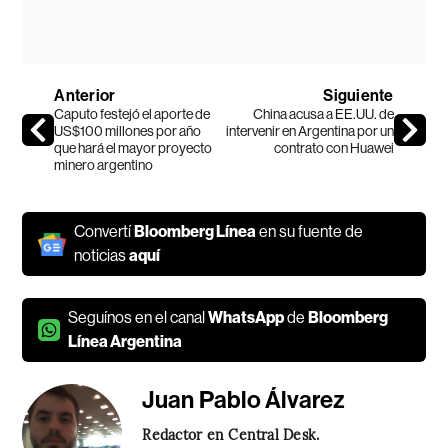
Anterior
Siguiente
Caputo festejó el aporte de
China acusa a EE.UU. de
US$100 millones por año
intervenir en Argentina por un
que hará el mayor proyecto
contrato con Huawei
minero argentino
Convertí
Bloomberg Línea
en su fuente de
noticias
aquí
Seguínos en el canal
WhatsApp
de
Bloomberg
Línea Argentina
Juan Pablo Álvarez
Redactor en Central Desk.