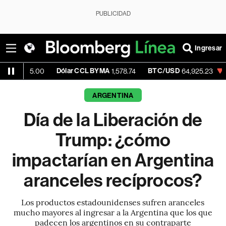
PUBLICIDAD
Ingresar
Dólar CCL BYMA
BTC/USD
-0.02%
E
00
1,578.74
64,925.23
ARGENTINA
Día de la Liberación de
Trump: ¿cómo
impactarían en Argentina
aranceles recíprocos?
Los productos estadounidenses sufren aranceles
mucho mayores al ingresar a la Argentina que los que
padecen los argentinos en su contraparte