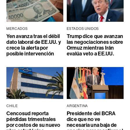
MERCADOS
ESTADOS UNIDOS
Yen avanza tras el débil
Trump dice que avanzan
dato laboral de EE.UU. y
las negociaciones sobre
crece la alerta por
Ormuz mientras Irán
posible intervención
evalúa veto a EE.UU.
CHILE
ARGENTINA
Cencosud reporta
Presidente del BCRA
pérdidas trimestrales
dice que no ve
por costos de su nuevo
necesaria una baja de