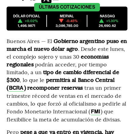
ÚLTIMAS
COTIZACIONES
DÓLAR OFICIAL
MERVAL
NASDAQ
+0.02%
-0.45%
+1.30%
1,498.9871
3,086,785.00
26,690.62
Buenos Aires — El
Gobierno argentino puso en
marcha el nuevo dólar agro
. Desde este lunes,
el complejo sojero y unas 30
economías
regionales
podrán acceder, por tiempo
limitado, a un
tipo de cambio diferencial de
$300
, lo que le
permitirá al Banco Central
(
) recomponer reservas
tras un primer
BCRA
trimestre récord de ventas en el mercado de
cambios, lo que forzó al oficialismo a pedirle al
Fondo Monetario Internacional (
) que
FMI
flexibilice la meta de acumulación de divisas.
Pero
pese a que ya entró en vigencia, hay