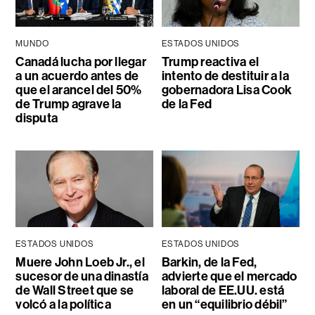
MUNDO
ESTADOS UNIDOS
Canadá lucha por llegar
Trump reactiva el
a un acuerdo antes de
intento de destituir a la
que el arancel del 50%
gobernadora Lisa Cook
de Trump agrave la
de la Fed
disputa
ESTADOS UNIDOS
ESTADOS UNIDOS
Muere John Loeb Jr., el
Barkin, de la Fed,
sucesor de una dinastía
advierte que el mercado
de Wall Street que se
laboral de EE.UU. está
volcó a la política
en un “equilibrio débil”