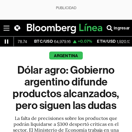
PUBLICIDAD
Ingresar
BTC/USD
+0.07%
ETH/USD
+0.32%
.74
64,979.16
1,920.133
ARGENTINA
Dólar agro: Gobierno
argentino difunde
productos alcanzados,
pero siguen las dudas
La falta de precisiones sobre los productos que
podrán liquidarse a $300 despertó críticas en el
sector. El Ministerio de Economía trabaja en una