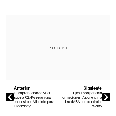
PUBLICIDAD
Anterior
Siguiente
Desaprobación de Milei
Ejecutivos ponen la
sube al 62,4% según una
formación en IA por encima
encuesta de AtlasIntel para
de un MBA para contratar
Bloomberg
talento