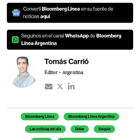
Convertí
Bloomberg Línea
en su fuente de
noticias
aquí
Seguínos en el canal
WhatsApp
de
Bloomberg
Línea Argentina
Tomás Carrió
Editor - Argentina
Temas de este artículo
Bloomberg Línea
Bloomberg Línea Argentina
Las noticias del día
Dólar
Sequía