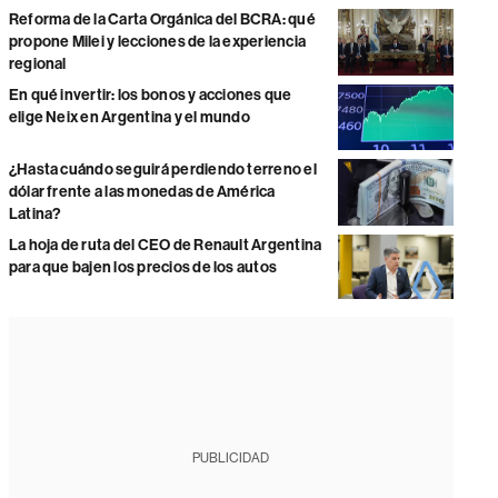
Reforma de la Carta Orgánica del BCRA: qué
propone Milei y lecciones de la experiencia
regional
En qué invertir: los bonos y acciones que
elige Neix en Argentina y el mundo
¿Hasta cuándo seguirá perdiendo terreno el
dólar frente a las monedas de América
Latina?
La hoja de ruta del CEO de Renault Argentina
para que bajen los precios de los autos
PUBLICIDAD