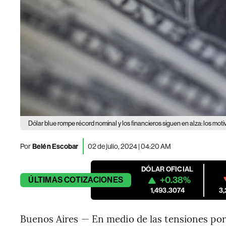
Dólar blue rompe récord nominal y los financieros siguen en alza: los moti
Por
Belén Escobar
02 de julio, 2024 | 04:20 AM
DÓLAR OFICIAL
+0.38%
ÚLTIMAS
COTIZACIONES
1,493.3074
3
Buenos Aires — En medio de las tensiones por