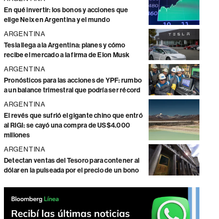
En qué invertir: los bonos y acciones que
elige Neix en Argentina y el mundo
ARGENTINA
Tesla llega a la Argentina: planes y cómo
recibe el mercado a la firma de Elon Musk
ARGENTINA
Pronósticos para las acciones de YPF: rumbo
a un balance trimestral que podría ser récord
ARGENTINA
El revés que sufrió el gigante chino que entró
al RIGI: se cayó una compra de US$4.000
millones
ARGENTINA
Detectan ventas del Tesoro para contener al
dólar en la pulseada por el precio de un bono