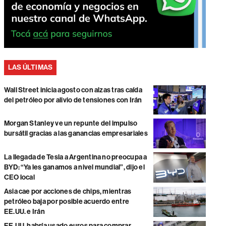
LAS ÚLTIMAS
Wall Street inicia agosto con alzas tras caída
del petróleo por alivio de tensiones con Irán
Morgan Stanley ve un repunte del impulso
bursátil gracias a las ganancias empresariales
La llegada de Tesla a Argentina no preocupa a
BYD: “Ya les ganamos a nivel mundial”, dijo el
CEO local
Asia cae por acciones de chips, mientras
petróleo baja por posible acuerdo entre
EE.UU. e Irán
EE.UU. habría usado euros para comprar