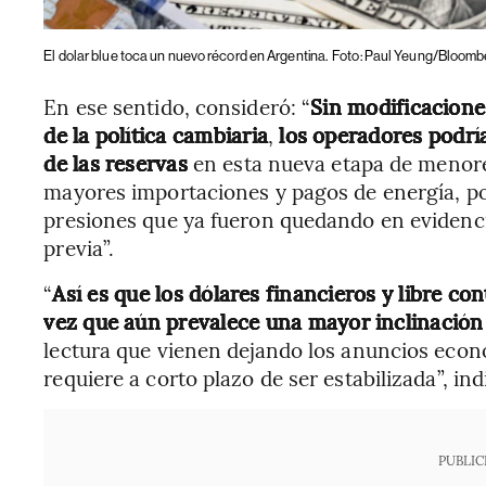
El dolar blue toca un nuevo récord en Argentina.
Foto: Paul Yeung/Bloomb
En ese sentido, consideró: “
Sin modificaciones
de la política cambiaria
,
los operadores podrí
de las reservas
en esta nueva etapa de menore
mayores importaciones y pagos de energía, po
presiones que ya fueron quedando en evidencia
previa”.
“
Así es que los dólares financieros y libre c
vez que aún prevalece una mayor inclinación 
lectura que vienen dejando los anuncios econ
requiere a corto plazo de ser estabilizada”, ind
PUBLIC