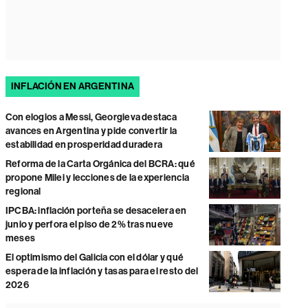
INFLACIÓN EN ARGENTINA
Con elogios a Messi, Georgieva destaca
avances en Argentina y pide convertir la
estabilidad en prosperidad duradera
Reforma de la Carta Orgánica del BCRA: qué
propone Milei y lecciones de la experiencia
regional
IPCBA: inflación porteña se desacelera en
junio y perfora el piso de 2% tras nueve
meses
El optimismo del Galicia con el dólar y qué
espera de la inflación y tasas para el resto del
2026