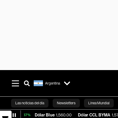
Argentina
Las noticias del día
Newsletters
Línea Mundial
Dólar Blue
1,560.00
Dólar CCL BYMA
1,573.94
BTC
.37%
Bloomberg 