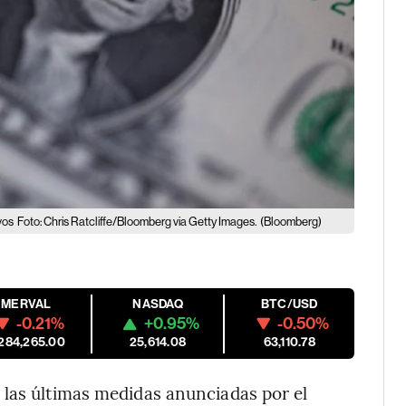
vos
Foto: Chris Ratcliffe/Bloomberg via Getty Images.
(Bloomberg)
MERVAL
NASDAQ
BTC/USD
-0.21%
+0.95%
-0.50%
,284,265.00
25,614.08
63,110.78
 las últimas medidas anunciadas por el