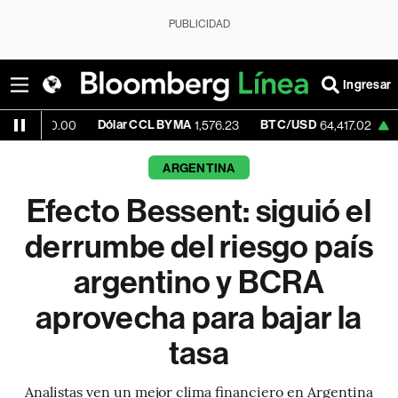
PUBLICIDAD
Ingresar
Dólar CCL BYMA
BTC/USD
+0.04%
E
00
1,576.23
64,417.02
ARGENTINA
Efecto Bessent: siguió el
derrumbe del riesgo país
argentino y BCRA
aprovecha para bajar la
tasa
Analistas ven un mejor clima financiero en Argentina