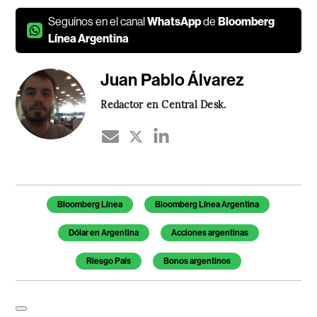
Seguínos en el canal
WhatsApp
de
Bloomberg
Línea Argentina
Juan Pablo Álvarez
Redactor en Central Desk.
Temas de este artículo
Bloomberg Línea
Bloomberg Línea Argentina
Dólar en Argentina
Acciones argentinas
Riesgo País
Bonos argentinos