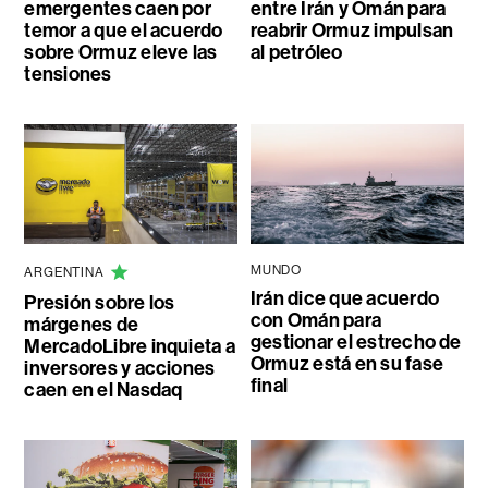
emergentes caen por
entre Irán y Omán para
temor a que el acuerdo
reabrir Ormuz impulsan
sobre Ormuz eleve las
al petróleo
tensiones
MUNDO
ARGENTINA
Irán dice que acuerdo
Presión sobre los
con Omán para
márgenes de
gestionar el estrecho de
MercadoLibre inquieta a
Ormuz está en su fase
inversores y acciones
final
caen en el Nasdaq