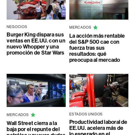
NEGOCIOS
MERCADOS
Burger King dispara sus
La acción más rentable
ventas en EE.UU. con un
del S&P 500 cae con
nuevo Whopper y una
fuerza tras sus
promoción de Star Wars
resultados: qué
preocupa al mercado
ESTADOS UNIDOS
MERCADOS
Productividad laboral de
Wall Street cierra a la
EE.UU. acelera más de
baja por el repunte del
lo esperado en el