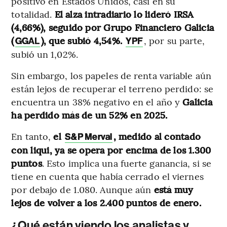
positivo en Estados Unidos, casi en su
totalidad.
El alza intradiario lo lideró IRSA
(4,66%), seguido por Grupo Financiero Galicia
(
), que subió 4,54%.
, por su parte,
GGAL
YPF
subió un 1,02%.
Sin embargo, los papeles de renta variable aún
están lejos de recuperar el terreno perdido: se
encuentra un 38% negativo en el año y
Galicia
ha perdido más de un 52% en 2025.
En tanto,
el
, medido al contado
S&P Merval
con liqui, ya se opera por encima de los 1.300
puntos
. Esto implica una fuerte ganancia, si se
tiene en cuenta que había cerrado el viernes
por debajo de 1.080. Aunque aún
está muy
lejos de volver a los 2.400 puntos de enero.
¿Qué están viendo los analistas y