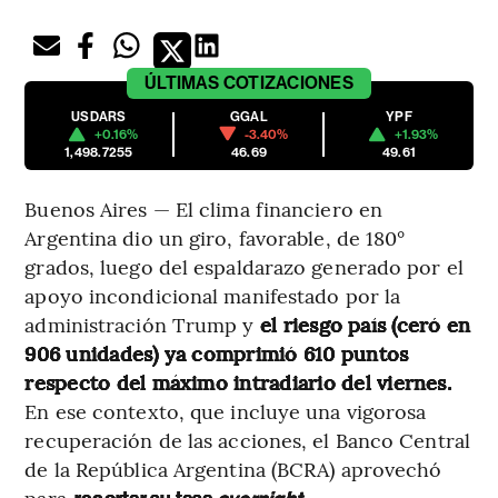
ÚLTIMAS
COTIZACIONES
USDARS
GGAL
YPF
+0.16%
-3.40%
+1.93%
1,498.7255
46.69
49.61
Buenos Aires — El clima financiero en
Argentina dio un giro, favorable, de 180°
grados, luego del espaldarazo generado por el
apoyo incondicional manifestado por la
administración Trump y
el riesgo país (ceró en
906 unidades) ya comprimió 610 puntos
respecto del máximo intradiario del viernes.
En ese contexto, que incluye una vigorosa
recuperación de las acciones, el Banco Central
de la República Argentina (BCRA) aprovechó
para
.