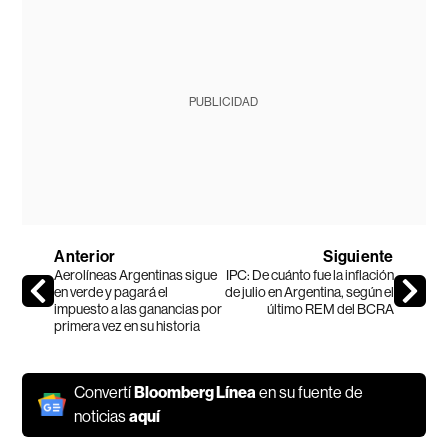
PUBLICIDAD
Anterior
Siguiente
Aerolíneas Argentinas sigue
IPC: De cuánto fue la inflación
en verde y pagará el
de julio en Argentina, según el
impuesto a las ganancias por
último REM del BCRA
primera vez en su historia
Convertí
Bloomberg Línea
en su fuente de
noticias
aquí