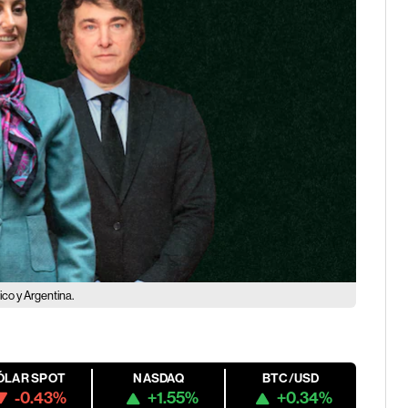
ico y Argentina.
ÓLAR SPOT
NASDAQ
BTC/USD
-0.43%
+1.55%
+0.34%