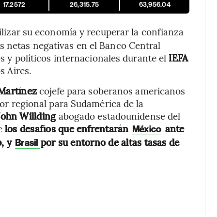
17.2572
26,315.75
63,956.04
ilizar su economía y recuperar la confianza
s netas negativas en el Banco Central
s y políticos internacionales durante el
IEFA
s Aires.
Martínez
cojefe para soberanos americanos
or regional para Sudamérica de la
John Willding
abogado estadounidense del
re
los desafíos que enfrentarán
ante
México
p, y
por su entorno de altas tasas de
Brasil