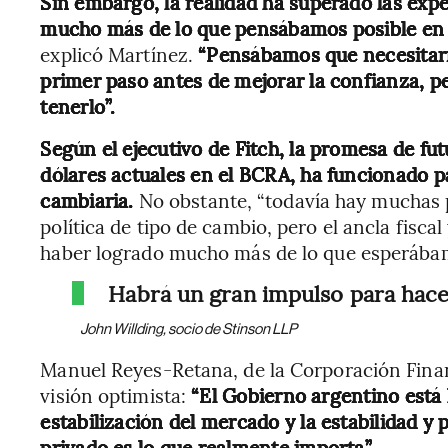
Sin embargo, la realidad ha superado las expec
mucho más de lo que pensábamos posible en t
explicó Martínez.
“Pensábamos que necesitar
primer paso antes de mejorar la confianza, p
tenerlo”.
Según el ejecutivo de Fitch, la promesa de fu
dólares actuales en el BCRA, ha funcionado pa
cambiaria.
No obstante, “todavía hay muchas p
política de tipo de cambio, pero el ancla fisc
haber logrado mucho más de lo que esperábam
Habrá un gran impulso para hace
John Willding, socio de Stinson LLP
Manuel Reyes-Retana, de la Corporación Financ
visión optimista:
“El Gobierno argentino está
estabilización del mercado y la estabilidad y 
privado es lo que realmente importa”
.