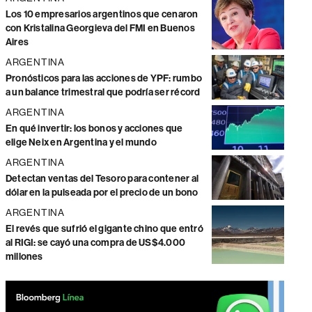
Los 10 empresarios argentinos que cenaron
con Kristalina Georgieva del FMI en Buenos
Aires
ARGENTINA
Pronósticos para las acciones de YPF: rumbo
a un balance trimestral que podría ser récord
ARGENTINA
En qué invertir: los bonos y acciones que
elige Neix en Argentina y el mundo
ARGENTINA
Detectan ventas del Tesoro para contener al
dólar en la pulseada por el precio de un bono
ARGENTINA
El revés que sufrió el gigante chino que entró
al RIGI: se cayó una compra de US$4.000
millones