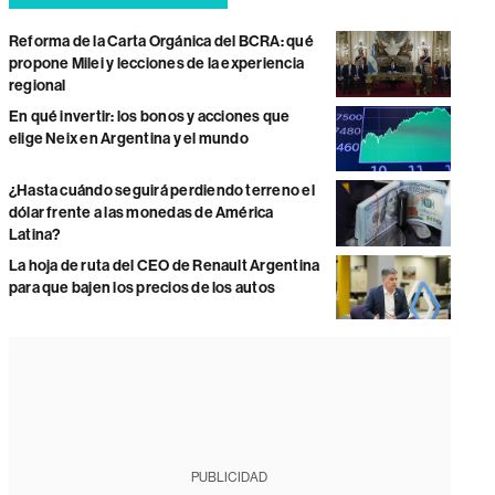
Reforma de la Carta Orgánica del BCRA: qué
propone Milei y lecciones de la experiencia
regional
En qué invertir: los bonos y acciones que
elige Neix en Argentina y el mundo
¿Hasta cuándo seguirá perdiendo terreno el
dólar frente a las monedas de América
Latina?
La hoja de ruta del CEO de Renault Argentina
para que bajen los precios de los autos
PUBLICIDAD