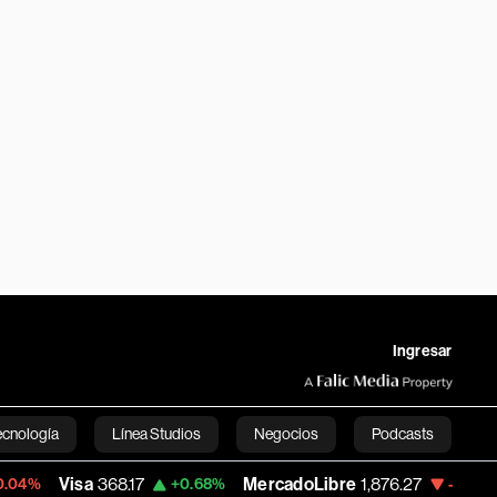
Ingresar
ecnología
Línea Studios
Negocios
Podcasts
368.17
MercadoLibre
1,876.27
Banco de 
+0.68%
-1.27%
English