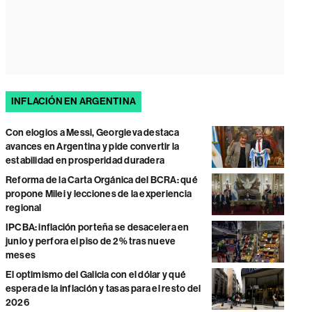
INFLACIÓN EN ARGENTINA
Con elogios a Messi, Georgieva destaca
avances en Argentina y pide convertir la
estabilidad en prosperidad duradera
Reforma de la Carta Orgánica del BCRA: qué
propone Milei y lecciones de la experiencia
regional
IPCBA: inflación porteña se desacelera en
junio y perfora el piso de 2% tras nueve
meses
El optimismo del Galicia con el dólar y qué
espera de la inflación y tasas para el resto del
2026