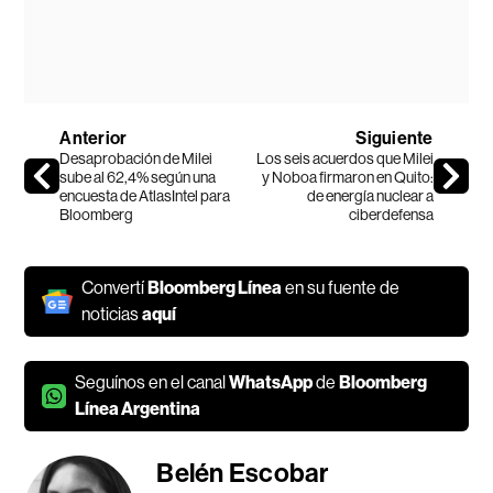
Anterior
Siguiente
Desaprobación de Milei
Los seis acuerdos que Milei
sube al 62,4% según una
y Noboa firmaron en Quito:
encuesta de AtlasIntel para
de energía nuclear a
Bloomberg
ciberdefensa
Convertí
Bloomberg Línea
en su fuente de
noticias
aquí
Seguínos en el canal
WhatsApp
de
Bloomberg
Línea Argentina
Belén Escobar