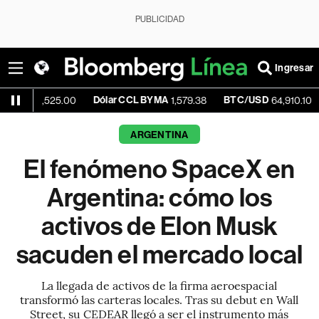
PUBLICIDAD
Ingresar
Dólar CCL BYMA
BTC/USD
+0.80%
525.00
1,579.38
64,910.10
ARGENTINA
El fenómeno SpaceX en
Argentina: cómo los
activos de Elon Musk
sacuden el mercado local
La llegada de activos de la firma aeroespacial
transformó las carteras locales. Tras su debut en Wall
Street, su CEDEAR llegó a ser el instrumento más