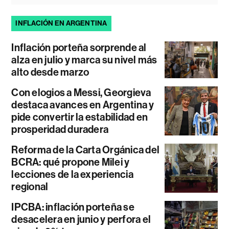
INFLACIÓN EN ARGENTINA
Inflación porteña sorprende al
alza en julio y marca su nivel más
alto desde marzo
Con elogios a Messi, Georgieva
destaca avances en Argentina y
pide convertir la estabilidad en
prosperidad duradera
Reforma de la Carta Orgánica del
BCRA: qué propone Milei y
lecciones de la experiencia
regional
IPCBA: inflación porteña se
desacelera en junio y perfora el