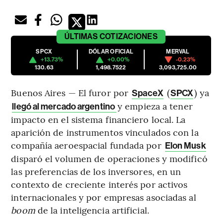
ÚLTIMAS
COTIZACIONES
SPCX
DÓLAR OFICIAL
MERVAL
+13.73%
+0.00%
-0.23%
130.63
1,498.7522
3,093,725.00
Buenos Aires — El furor por
(
) ya
SpaceX
SPCX
y empieza a tener
llegó al mercado argentino
impacto en el sistema financiero local. La
aparición de instrumentos vinculados con la
compañía aeroespacial fundada por
Elon Musk
disparó el volumen de operaciones y modificó
las preferencias de los inversores, en un
contexto de creciente interés por activos
internacionales y por empresas asociadas al
boom
de la inteligencia artificial.