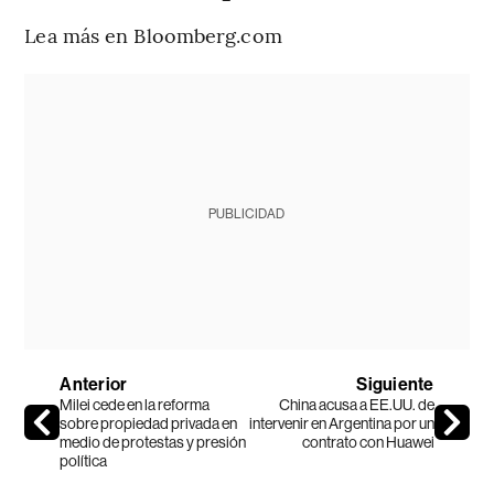
Lea más en Bloomberg.com
PUBLICIDAD
Anterior
Siguiente
Milei cede en la reforma
China acusa a EE.UU. de
sobre propiedad privada en
intervenir en Argentina por un
medio de protestas y presión
contrato con Huawei
política