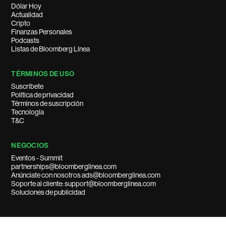
Dólar Hoy
Actualidad
Cripto
Finanzas Personales
Podcasts
Listas de Bloomberg Línea
TÉRMINOS DE USO
Suscríbete
Política de privacidad
Términos de suscripción
Tecnología
T&C
NEGOCIOS
Eventos - Summit
partnerships@bloomberglinea.com
Anúnciate con nosotros ads@bloomberglinea.com
Soporte al cliente: support@bloomberglinea.com
Soluciones de publicidad