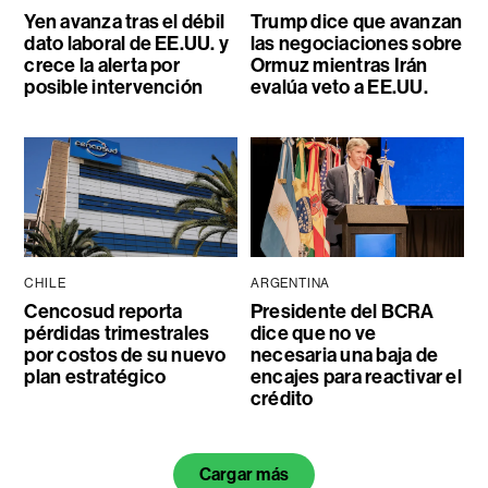
Yen avanza tras el débil
Trump dice que avanzan
dato laboral de EE.UU. y
las negociaciones sobre
crece la alerta por
Ormuz mientras Irán
posible intervención
evalúa veto a EE.UU.
CHILE
ARGENTINA
Cencosud reporta
Presidente del BCRA
pérdidas trimestrales
dice que no ve
por costos de su nuevo
necesaria una baja de
plan estratégico
encajes para reactivar el
crédito
Cargar más