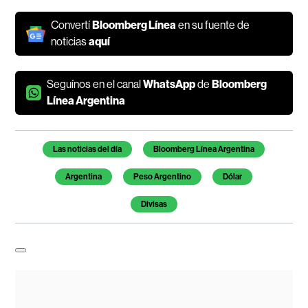
Convertí
Bloomberg Línea
en su fuente de
noticias
aquí
Seguínos en el canal
WhatsApp
de
Bloomberg
Línea Argentina
Temas de este artículo
Las noticias del día
Bloomberg Línea Argentina
Argentina
Peso Argentino
Dólar
Divisas