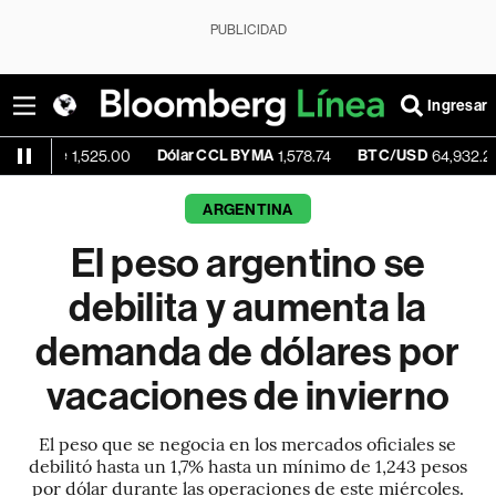
PUBLICIDAD
Ingresar
Dólar CCL BYMA
BTC/USD
-0.0
1,525.00
1,578.74
64,932.29
ARGENTINA
El peso argentino se
debilita y aumenta la
demanda de dólares por
vacaciones de invierno
El peso que se negocia en los mercados oficiales se
debilitó hasta un 1,7% hasta un mínimo de 1,243 pesos
por dólar durante las operaciones de este miércoles.