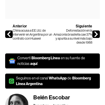
Anterior
Siguiente
China acusa a EE.UU. de
Deforestación en la
intervenir en Argentina por un
Amazonía brasileña cae 37%
contrato con Huawei
y apunta a su nivel más bajo
desde 1988
Convertí
Bloomberg Línea
en su fuente de
noticias
aquí
Seguínos en el canal
WhatsApp
de
Bloomberg
Línea Argentina
Belén Escobar