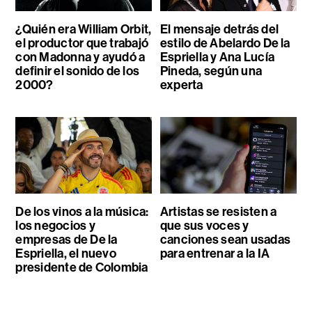
¿Quién era William Orbit,
El mensaje detrás del
el productor que trabajó
estilo de Abelardo De la
con Madonna y ayudó a
Espriella y Ana Lucía
definir el sonido de los
Pineda, según una
2000?
experta
De los vinos a la música:
Artistas se resisten a
los negocios y
que sus voces y
empresas de De la
canciones sean usadas
Espriella, el nuevo
para entrenar a la IA
presidente de Colombia