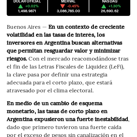
DÓLAR OFICIAL
MERVAL
NASDAQ
+0.02%
-0.45%
+1.30%
1,498.9871
3,086,785.00
26,690.62
Buenos Aires —
En un contexto de creciente
volatilidad en las tasas de interés, los
inversores en Argentina buscan alternativas
que permitan resguardar valor y minimizar
riesgos.
Con el mercado reacomodándose tras
el fin de las Letras Fiscales de Liquidez (LeFi),
la clave pasa por definir una estrategia
adecuada para el corto plazo, que estará
atravesado por el clima electoral.
En medio de un cambio de esquema
monetario, las tasas de corto plazo en
Argentina expusieron una fuerte inestabilidad
,
dado que primero tuvieron una fuerte caída
por el exceso de pesos sin canalización en el