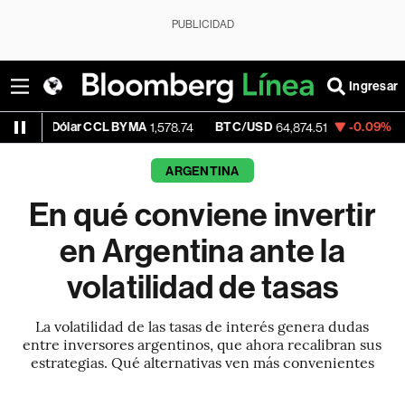
PUBLICIDAD
Ingresar
ar CCL BYMA
BTC/USD
-0.09%
ETH/USD
1,578.74
64,874.51
1,
ARGENTINA
En qué conviene invertir
en Argentina ante la
volatilidad de tasas
La volatilidad de las tasas de interés genera dudas
entre inversores argentinos, que ahora recalibran sus
estrategias. Qué alternativas ven más convenientes