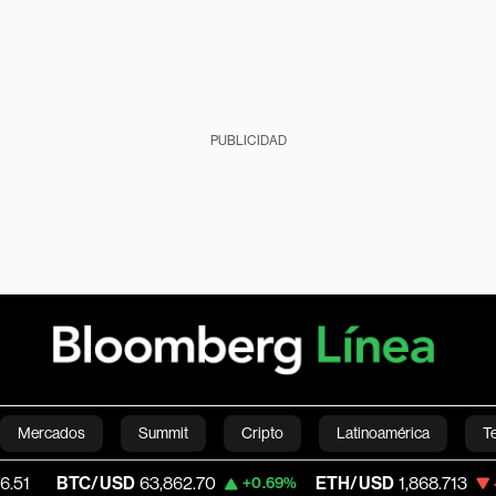
PUBLICIDAD
Mercados
Summit
Cripto
Latinoamérica
T
TC/USD
63,862.70
ETH/USD
1,868.713
+0.69%
-0.70%
Green
Economía
Estilo de vida
Mundo
Videos