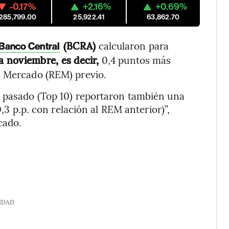
-0.17%
+2.16%
+0.69%
,285,799.00
25,922.41
63,862.70
(BCRA)
calcularon para
Banco Central
a noviembre, es decir,
0,4 puntos más
l Mercado (REM) previo.
l pasado (Top 10) reportaron también una
 p.p. con relación al REM anterior)”,
cado.
IDAD