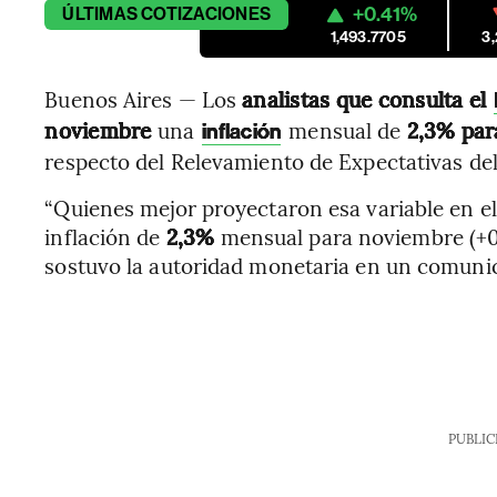
+0.41%
ÚLTIMAS
COTIZACIONES
1,493.7705
3
Buenos Aires — Los
analistas que consulta el
noviembre
una
mensual de
2,3% par
inflación
respecto del Relevamiento de Expectativas de
“Quienes mejor proyectaron esa variable en e
inflación de
2,3%
mensual para noviembre (+0,3
sostuvo la autoridad monetaria en un comuni
PUBLIC