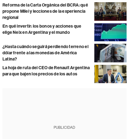
Reforma de la Carta Orgánica del BCRA: qué
propone Milei y lecciones de la experiencia
regional
En qué invertir: los bonos y acciones que
elige Neix en Argentina y el mundo
¿Hasta cuándo seguirá perdiendo terreno el
dólar frente a las monedas de América
Latina?
La hoja de ruta del CEO de Renault Argentina
para que bajen los precios de los autos
PUBLICIDAD