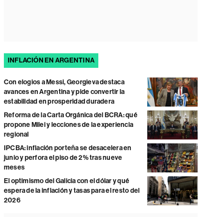
INFLACIÓN EN ARGENTINA
Con elogios a Messi, Georgieva destaca
avances en Argentina y pide convertir la
estabilidad en prosperidad duradera
Reforma de la Carta Orgánica del BCRA: qué
propone Milei y lecciones de la experiencia
regional
IPCBA: inflación porteña se desacelera en
junio y perfora el piso de 2% tras nueve
meses
El optimismo del Galicia con el dólar y qué
espera de la inflación y tasas para el resto del
2026