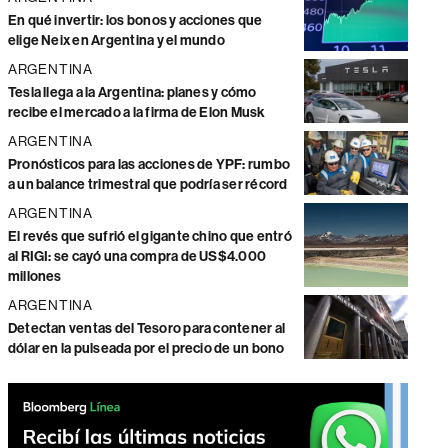
En qué invertir: los bonos y acciones que
elige Neix en Argentina y el mundo
ARGENTINA
Tesla llega a la Argentina: planes y cómo
recibe el mercado a la firma de Elon Musk
ARGENTINA
Pronósticos para las acciones de YPF: rumbo
a un balance trimestral que podría ser récord
ARGENTINA
El revés que sufrió el gigante chino que entró
al RIGI: se cayó una compra de US$4.000
millones
ARGENTINA
Detectan ventas del Tesoro para contener al
dólar en la pulseada por el precio de un bono