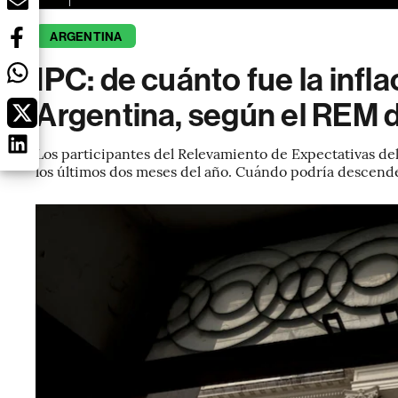
ARGENTINA
IPC: de cuánto fue la inf
Argentina, según el REM
Los participantes del Relevamiento de Expectativas d
los últimos dos meses del año. Cuándo podría descend