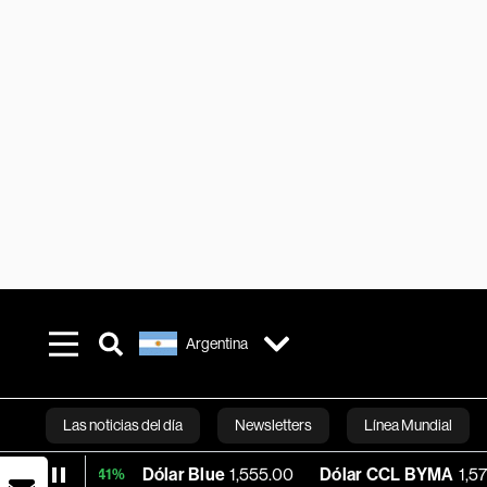
Argentina
Las noticias del día
Newsletters
Línea Mundial
Dólar Blue
1,555.00
Dólar CCL BYMA
1,576.51
B
+0.41%
Bloomberg 