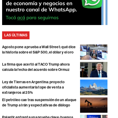
LAS ÚLTIMAS
Agosto pone a prueba a Wall Street: qué dice
la historia sobre el S&P 500, el dólar y el oro
La firma que acertó al TACO Trump ahora
calcula la fecha del acuerdo sobre Ormuz
Ley de Tierras en Argentina: proyecto
oficialista aumentaría tope de venta a
extranjeros al 25%
El petróleo cae tras suspensión de un ataque
de Trump a Irán y expectativas de diálogo
Palantir enfrenta una prueba clave: buenos