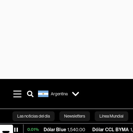
Argentina
Las noticias del día
Newsletters
Línea Mundial
Dólar Blue
1,540.00
Dólar CCL BYMA
1,574.15
+0.01%
Bloomberg 