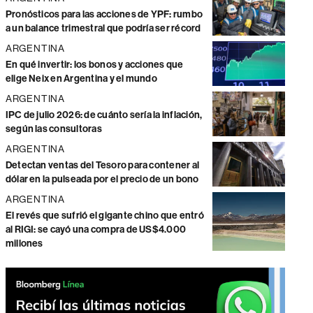
Pronósticos para las acciones de YPF: rumbo
a un balance trimestral que podría ser récord
ARGENTINA
En qué invertir: los bonos y acciones que
elige Neix en Argentina y el mundo
ARGENTINA
IPC de julio 2026: de cuánto sería la inflación,
según las consultoras
ARGENTINA
Detectan ventas del Tesoro para contener al
dólar en la pulseada por el precio de un bono
ARGENTINA
El revés que sufrió el gigante chino que entró
al RIGI: se cayó una compra de US$4.000
millones