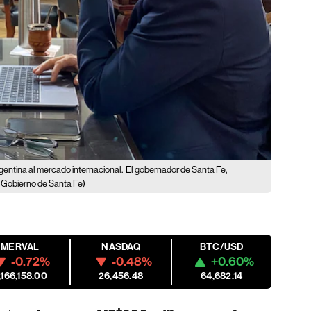
gentina al mercado internacional.
El gobernador de Santa Fe,
: Gobierno de Santa Fe)
MERVAL
NASDAQ
BTC/USD
-0.72%
-0.48%
+0.60%
,166,158.00
26,456.48
64,682.14