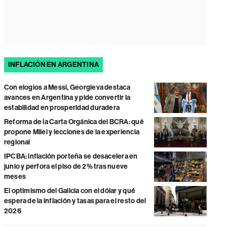
INFLACIÓN EN ARGENTINA
Con elogios a Messi, Georgieva destaca
avances en Argentina y pide convertir la
estabilidad en prosperidad duradera
Reforma de la Carta Orgánica del BCRA: qué
propone Milei y lecciones de la experiencia
regional
IPCBA: inflación porteña se desacelera en
junio y perfora el piso de 2% tras nueve
meses
El optimismo del Galicia con el dólar y qué
espera de la inflación y tasas para el resto del
2026