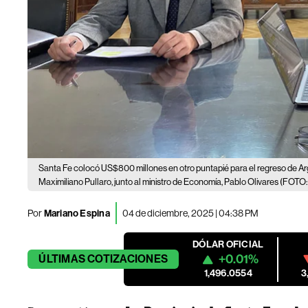
Santa Fe colocó US$800 millones en otro puntapié para el regreso de Ar
Maximiliano Pullaro, junto al ministro de Economía, Pablo Olivares (FOTO
Por
Mariano Espina
04 de diciembre, 2025 | 04:38 PM
DÓLAR OFICIAL
+0.01%
ÚLTIMAS
COTIZACIONES
1,496.0554
3