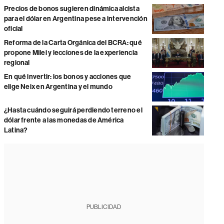
Precios de bonos sugieren dinámica alcista
para el dólar en Argentina pese a intervención
oficial
Reforma de la Carta Orgánica del BCRA: qué
propone Milei y lecciones de la experiencia
regional
En qué invertir: los bonos y acciones que
elige Neix en Argentina y el mundo
¿Hasta cuándo seguirá perdiendo terreno el
dólar frente a las monedas de América
Latina?
PUBLICIDAD