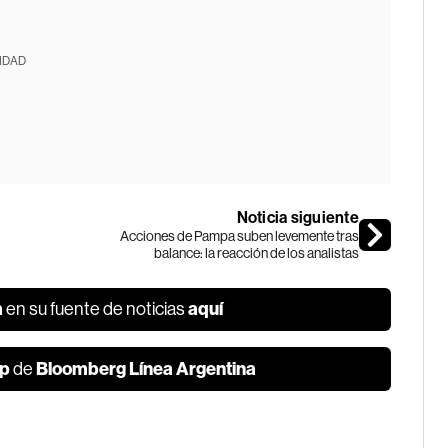
IDAD
Noticia siguiente
Acciones de Pampa suben levemente tras
balance: la reacción de los analistas
a
aquí
en su fuente de noticias
p
Bloomberg Línea Argentina
de