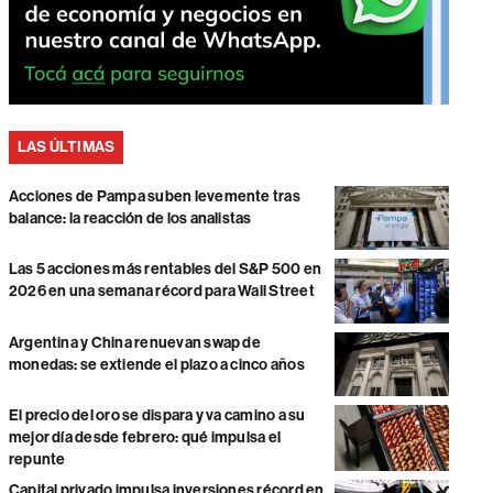
LAS ÚLTIMAS
Acciones de Pampa suben levemente tras
balance: la reacción de los analistas
Las 5 acciones más rentables del S&P 500 en
2026 en una semana récord para Wall Street
Argentina y China renuevan swap de
monedas: se extiende el plazo a cinco años
El precio del oro se dispara y va camino a su
mejor día desde febrero: qué impulsa el
repunte
Capital privado impulsa inversiones récord en