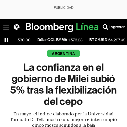
PUBLICIDAD
Ingresar
Dólar CCL BYMA
BTC/USD
-0.15%
,530.00
1,576.23
64,297.49
ARGENTINA
La confianza en el
gobierno de Milei subió
5% tras la flexibilización
del cepo
En mayo, el índice elaborado por la Universidad
Torcuato Di Tella mostró una mejora e interrumpió
cinco meses seguidos a la baja