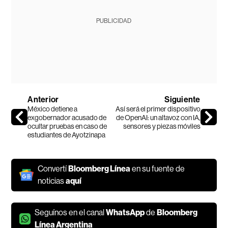
PUBLICIDAD
Anterior
Siguiente
México detiene a
Así será el primer dispositivo
exgobernador acusado de
de OpenAI: un altavoz con IA,
ocultar pruebas en caso de
sensores y piezas móviles
estudiantes de Ayotzinapa
Convertí
Bloomberg Línea
en su fuente de
noticias
aquí
Seguínos en el canal
WhatsApp
de
Bloomberg
Línea Argentina