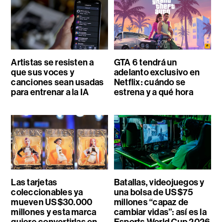
Artistas se resisten a
GTA 6 tendrá un
que sus voces y
adelanto exclusivo en
canciones sean usadas
Netflix: cuándo se
para entrenar a la IA
estrena y a qué hora
Las tarjetas
Batallas, videojuegos y
coleccionables ya
una bolsa de US$75
mueven US$30.000
millones “capaz de
millones y esta marca
cambiar vidas”: así es la
quiere convertirlas en
Esports World Cup 2026