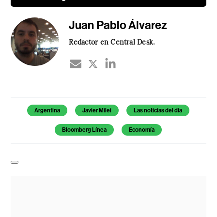
Juan Pablo Álvarez
Redactor en Central Desk.
Temas de este artículo
Argentina
Javier Milei
Las noticias del día
Bloomberg Línea
Economía