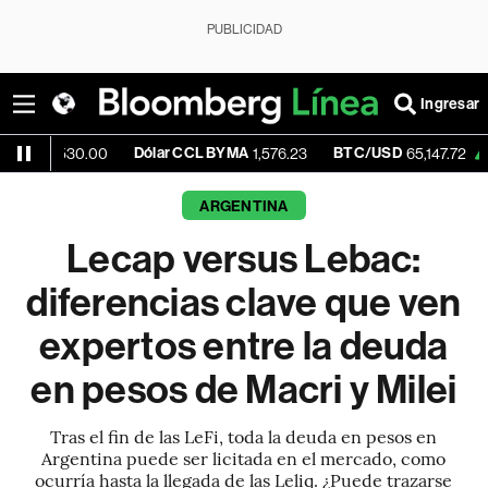
PUBLICIDAD
Ingresar
Dólar CCL BYMA
BTC/USD
+1.17%
E
30.00
1,576.23
65,147.72
ARGENTINA
Lecap versus Lebac:
diferencias clave que ven
expertos entre la deuda
en pesos de Macri y Milei
Tras el fin de las LeFi, toda la deuda en pesos en
Argentina puede ser licitada en el mercado, como
ocurría hasta la llegada de las Leliq. ¿Puede trazarse