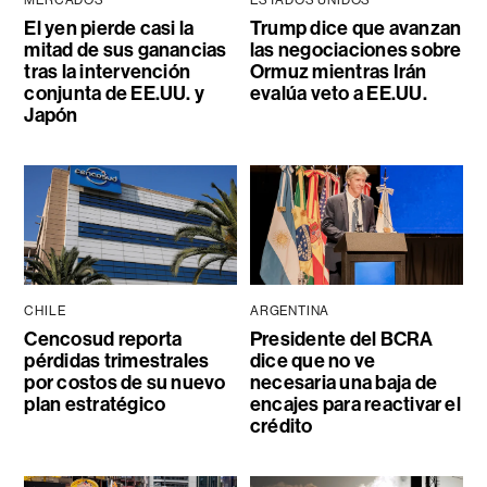
MERCADOS
ESTADOS UNIDOS
El yen pierde casi la
Trump dice que avanzan
mitad de sus ganancias
las negociaciones sobre
tras la intervención
Ormuz mientras Irán
conjunta de EE.UU. y
evalúa veto a EE.UU.
Japón
CHILE
ARGENTINA
Cencosud reporta
Presidente del BCRA
pérdidas trimestrales
dice que no ve
por costos de su nuevo
necesaria una baja de
plan estratégico
encajes para reactivar el
crédito