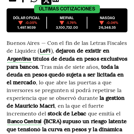
ÚLTIMAS
COTIZACIONES
DÓLAR OFICIAL
MERVAL
NASDAQ
-0.05%
-1.76%
-0.06%
1,497.9039
3,100,732.00
26,348.35
Buenos Aires — Con el fin de las Letras Fiscales
de Liquidez (
),
dejaron de existir en
LeFi
títulos de deuda en pesos exclusivos
Argentina
para bancos.
Tras más de siete años,
toda la
deuda en pesos quedó sujeta a ser licitada en
el mercado
, lo que abre las puertas a que
inversores se pregunten si podrá repetirse la
experiencia que se observó durante
la gestión
de Mauricio Macri
, en la que el fuerte
incremento del
stock de Lebac
que emitía el
(BCRA) supuso un riesgo latente
Banco Central
que tensionó la curva en pesos y la dinámica