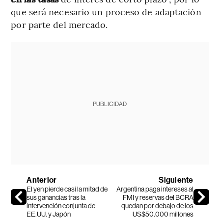
que será necesario un proceso de adaptación
por parte del mercado.
PUBLICIDAD
Anterior
Siguiente
El yen pierde casi la mitad de
Argentina paga intereses al
sus ganancias tras la
FMI y reservas del BCRA
intervención conjunta de
quedan por debajo de los
EE.UU. y Japón
US$50.000 millones