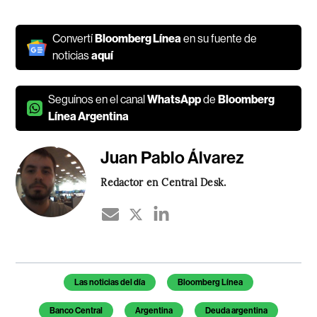
Convertí
Bloomberg Línea
en su fuente de
noticias
aquí
Seguínos en el canal
WhatsApp
de
Bloomberg
Línea Argentina
Juan Pablo Álvarez
Redactor en Central Desk.
Temas de este artículo
Las noticias del día
Bloomberg Línea
Banco Central
Argentina
Deuda argentina