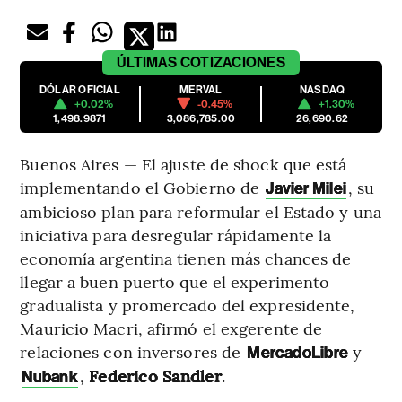
ÚLTIMAS
COTIZACIONES
DÓLAR OFICIAL
MERVAL
NASDAQ
+0.02%
-0.45%
+1.30%
1,498.9871
3,086,785.00
26,690.62
Buenos Aires — El ajuste de shock que está
implementando el Gobierno de
, su
Javier Milei
ambicioso plan para reformular el Estado y una
iniciativa para desregular rápidamente la
economía argentina tienen más chances de
llegar a buen puerto que el experimento
gradualista y promercado del expresidente,
Mauricio Macri, afirmó el exgerente de
relaciones con inversores de
y
MercadoLibre
,
Federico Sandler
.
Nubank