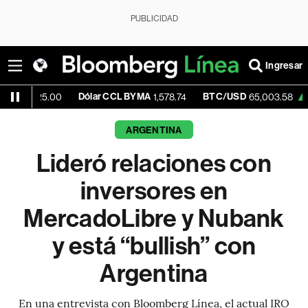
PUBLICIDAD
Ingresar
Dólar CCL BYMA
BTC/USD
+0.11%
E
.00
1,578.74
65,003.58
ARGENTINA
Lideró relaciones con
inversores en
MercadoLibre y Nubank
y está “bullish” con
Argentina
En una entrevista con Bloomberg Línea, el actual IRO