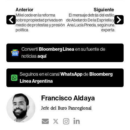
Anterior
Siguiente
Milei cede en la reforma
El mensaje detrás del estilo
sobre propiedad privada en
de Abelardo De la Espriella y
medio de protestas y presión
Ana Lucía Pineda, según una
política
experta
Convertí
Bloomberg Línea
en su fuente de
noticias
aquí
Seguínos en el canal
WhatsApp
de
Bloomberg
Línea Argentina
Francisco Aldaya
Jefé del Buró Panregional