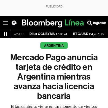
PUBLICIDAD
Ingresar
Dólar CCL BYMA
BTC/USD
-0.46%
25.00
1,578.74
64,737.06
ARGENTINA
Mercado Pago anuncia
tarjeta de crédito en
Argentina mientras
avanza hacia licencia
bancaria
El lanzamiento viene en un momento de vientos