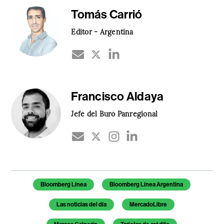
Tomás Carrió
Editor - Argentina
Francisco Aldaya
Jefé del Buró Panregional
Temas de este artículo
Bloomberg Línea
Bloomberg Línea Argentina
Las noticias del día
MercadoLibre