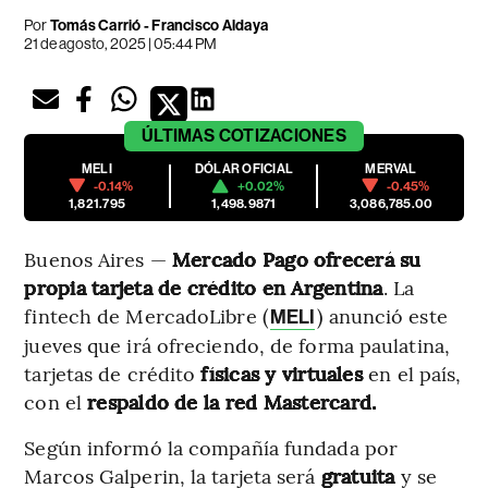
Por
Tomás Carrió
-
Francisco Aldaya
21 de agosto, 2025 | 05:44 PM
ÚLTIMAS
COTIZACIONES
MELI
DÓLAR OFICIAL
MERVAL
-0.14%
+0.02%
-0.45%
1,821.795
1,498.9871
3,086,785.00
Buenos Aires —
Mercado Pago
ofrecerá su
propia tarjeta de crédito en Argentina
. La
fintech de MercadoLibre (
) anunció este
MELI
jueves que irá ofreciendo, de forma paulatina,
tarjetas de crédito
físicas y virtuales
en el país,
con el
respaldo de la red Mastercard.
Según informó la compañía fundada por
Marcos Galperin, la tarjeta será
gratuita
y se