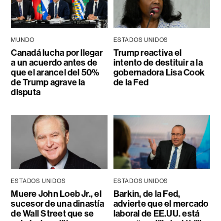
MUNDO
ESTADOS UNIDOS
Canadá lucha por llegar
Trump reactiva el
a un acuerdo antes de
intento de destituir a la
que el arancel del 50%
gobernadora Lisa Cook
de Trump agrave la
de la Fed
disputa
ESTADOS UNIDOS
ESTADOS UNIDOS
Muere John Loeb Jr., el
Barkin, de la Fed,
sucesor de una dinastía
advierte que el mercado
de Wall Street que se
laboral de EE.UU. está