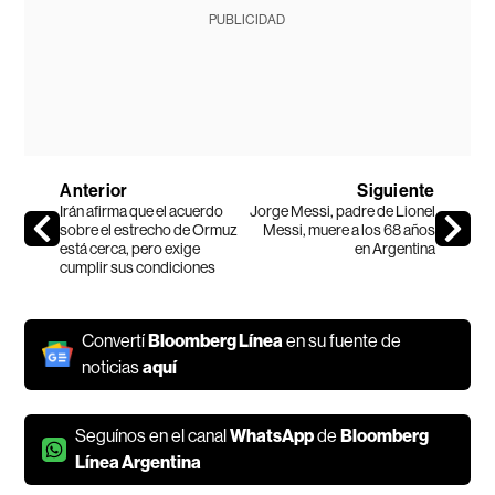
PUBLICIDAD
Anterior
Siguiente
Irán afirma que el acuerdo
Jorge Messi, padre de Lionel
sobre el estrecho de Ormuz
Messi, muere a los 68 años
está cerca, pero exige
en Argentina
cumplir sus condiciones
Convertí
Bloomberg Línea
en su fuente de
noticias
aquí
Seguínos en el canal
WhatsApp
de
Bloomberg
Línea Argentina