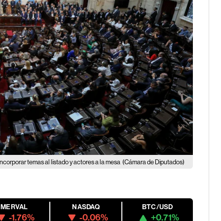
incorporar temas al listado y actores a la mesa
(Cámara de Diputados)
MERVAL
NASDAQ
BTC/USD
-1.76%
-0.06%
+0.71%