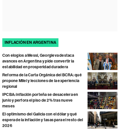
INFLACIÓN EN ARGENTINA
Con elogios a Messi, Georgieva destaca
avances en Argentina y pide convertir la
estabilidad en prosperidad duradera
Reforma de la Carta Orgánica del BCRA: qué
propone Milei y lecciones de la experiencia
regional
IPCBA: inflación porteña se desacelera en
junio y perfora el piso de 2% tras nueve
meses
El optimismo del Galicia con el dólar y qué
espera de la inflación y tasas para el resto del
2026