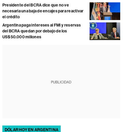
Presidente del BCRA dice que no ve
necesaria una baja de encajes para reactivar
el crédito
Argentina paga intereses al FMI y reservas
del BCRA quedan por debajo de los
US$50.000 millones
PUBLICIDAD
DÓLAR HOY EN ARGENTINA