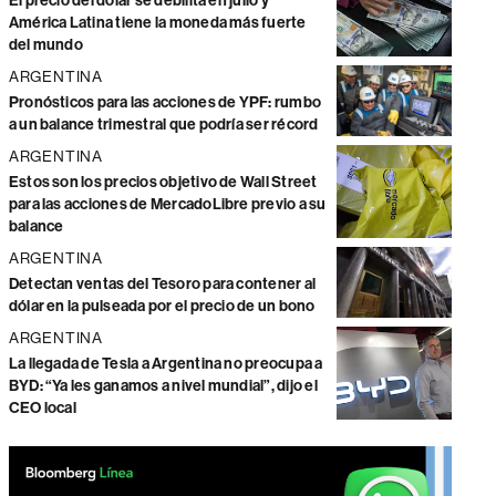
El precio del dólar se debilita en julio y
América Latina tiene la moneda más fuerte
del mundo
ARGENTINA
Pronósticos para las acciones de YPF: rumbo
a un balance trimestral que podría ser récord
ARGENTINA
Estos son los precios objetivo de Wall Street
para las acciones de MercadoLibre previo a su
balance
ARGENTINA
Detectan ventas del Tesoro para contener al
dólar en la pulseada por el precio de un bono
ARGENTINA
La llegada de Tesla a Argentina no preocupa a
BYD: “Ya les ganamos a nivel mundial”, dijo el
CEO local