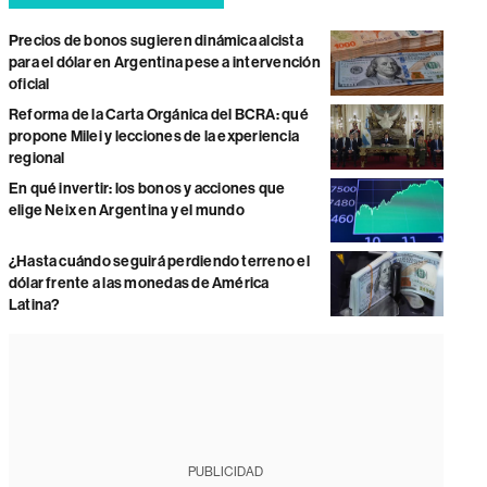
Precios de bonos sugieren dinámica alcista
para el dólar en Argentina pese a intervención
oficial
Reforma de la Carta Orgánica del BCRA: qué
propone Milei y lecciones de la experiencia
regional
En qué invertir: los bonos y acciones que
elige Neix en Argentina y el mundo
¿Hasta cuándo seguirá perdiendo terreno el
dólar frente a las monedas de América
Latina?
PUBLICIDAD