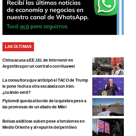
LAS ÚLTIMAS
China acusa a EE.UU. de intervenir en
Argentina por un contrato con Huawei
La consultora que anticipó el TACO de Trump
le pone fecha a otra escalada con Irán:
¿cuándo será?
Flybondi queda al borde de la quiebra pese a
las promesas de un aliado de Milei
Bolsas asiáticas suben pese a tensiones en
Medio Oriente y al repunte del petróleo