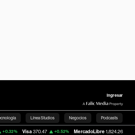
Ingresar
ecnología
Línea Studios
Negocios
Podcasts
a
370.47
MercadoLibre
1,824.26
Banco 
+0.52%
-5.23%
English