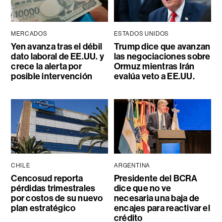
MERCADOS
ESTADOS UNIDOS
Yen avanza tras el débil
Trump dice que avanzan
dato laboral de EE.UU. y
las negociaciones sobre
crece la alerta por
Ormuz mientras Irán
posible intervención
evalúa veto a EE.UU.
CHILE
ARGENTINA
Cencosud reporta
Presidente del BCRA
pérdidas trimestrales
dice que no ve
por costos de su nuevo
necesaria una baja de
plan estratégico
encajes para reactivar el
crédito