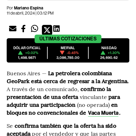
Por
Mariano Espina
11 de abril, 2024 | 03:12 PM
ÚLTIMAS
COTIZACIONES
DÓLAR OFICIAL
MERVAL
NASDAQ
+0.02%
-0.45%
+1.30%
1,498.9871
3,086,785.00
26,690.62
Buenos Aires —
La petrolera colombiana
GeoPark está cerca de regresar a la Argentina.
A través de un comunicado,
confirmó la
presentación de una oferta
vinculante
para
adquirir una participación
(no operada)
en
bloques no convencionales de
.
Vaca Muerta
Se
confirma también que la oferta ha sido
aceptada
por el vendedor y que las partes