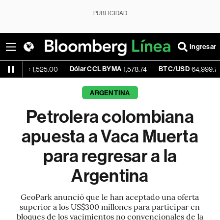
PUBLICIDAD
Ingresar
e
Dólar CCL BYMA
BTC/USD
+0.1
1,525.00
1,578.74
64,999.79
ARGENTINA
Petrolera colombiana
apuesta a Vaca Muerta
para regresar a la
Argentina
GeoPark anunció que le han aceptado una oferta
superior a los US$300 millones para participar en
bloques de los yacimientos no convencionales de la