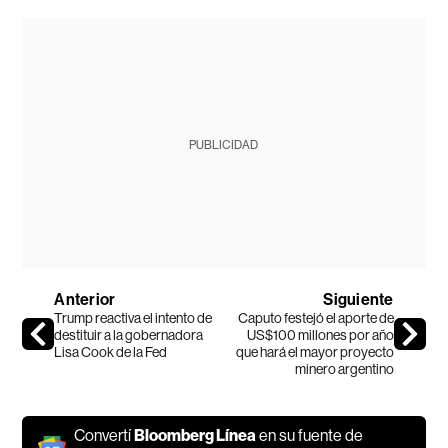
PUBLICIDAD
Anterior
Siguiente
Trump reactiva el intento de
Caputo festejó el aporte de
destituir a la gobernadora
US$100 millones por año
Lisa Cook de la Fed
que hará el mayor proyecto
minero argentino
Convertí
Bloomberg Línea
en su fuente de