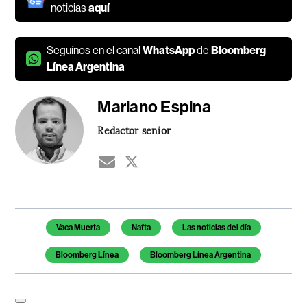
noticias
aquí
Seguínos en el canal
WhatsApp
de
Bloomberg
Línea Argentina
Mariano Espina
Redactor senior
Temas de este artículo
Vaca Muerta
Nafta
Las noticias del día
Bloomberg Línea
Bloomberg Línea Argentina