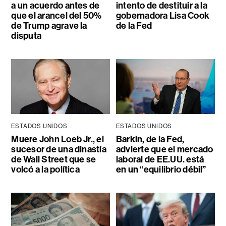
a un acuerdo antes de
intento de destituir a la
que el arancel del 50%
gobernadora Lisa Cook
de Trump agrave la
de la Fed
disputa
ESTADOS UNIDOS
ESTADOS UNIDOS
Muere John Loeb Jr., el
Barkin, de la Fed,
sucesor de una dinastía
advierte que el mercado
de Wall Street que se
laboral de EE.UU. está
volcó a la política
en un “equilibrio débil”