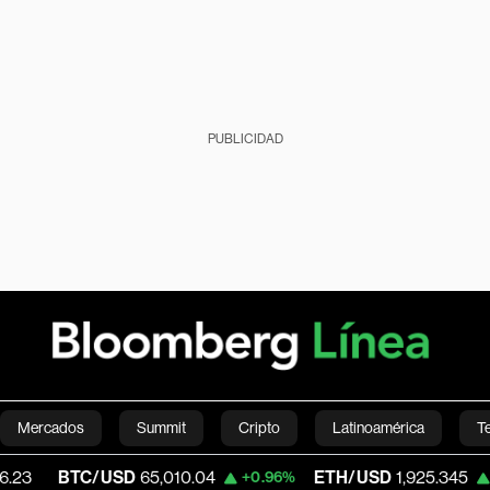
PUBLICIDAD
Mercados
Summit
Cripto
Latinoamérica
T
C/USD
65,010.04
ETH/USD
1,925.345
V
+0.96%
+1.02%
Green
Economía
Estilo de vida
Mundo
Videos