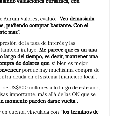
talando valuaciones bursátiles, con
de Aurum Valores, evaluó: “
Veo demasiada
as, pudiendo comprar bastante. Con el
ante más
”.
resión de la tasa de interés y las
 también influye.
Me parece que es un una
lo largo del tiempo, es decir, mantener una
compra de dólares que
, si bien es mejor
convencer
porque hay muchísima compra de
ontra deuda en el sistema financiero local”.
r de US$800 millones a lo largo de este año,
visas importante, más allá de las ON que se
gún momento pueden darse vuelta
”.
r en cuenta, vinculada con
“los términos de