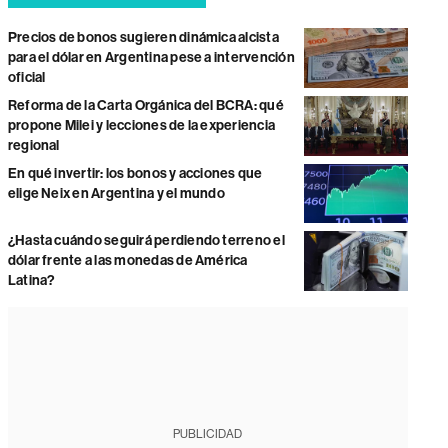
Precios de bonos sugieren dinámica alcista
para el dólar en Argentina pese a intervención
oficial
Reforma de la Carta Orgánica del BCRA: qué
propone Milei y lecciones de la experiencia
regional
En qué invertir: los bonos y acciones que
elige Neix en Argentina y el mundo
¿Hasta cuándo seguirá perdiendo terreno el
dólar frente a las monedas de América
Latina?
PUBLICIDAD