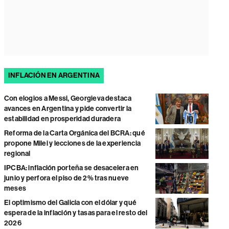
INFLACIÓN EN ARGENTINA
Con elogios a Messi, Georgieva destaca
avances en Argentina y pide convertir la
estabilidad en prosperidad duradera
Reforma de la Carta Orgánica del BCRA: qué
propone Milei y lecciones de la experiencia
regional
IPCBA: inflación porteña se desacelera en
junio y perfora el piso de 2% tras nueve
meses
El optimismo del Galicia con el dólar y qué
espera de la inflación y tasas para el resto del
2026