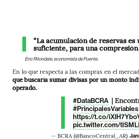
“La acumulación de reservas es 
suficiente, para una compresión r
Eric Ritondale, economista de Puente.
En lo que respecta a las compras en el merca
que buscaría sumar divisas por un monto indi
operado.
| Encontr
#DataBCRA
#PrincipalesVariables
https://t.co/iXlH7Yb
pic.twitter.com/tISM
— BCRA (@BancoCentral_AR)
Jan