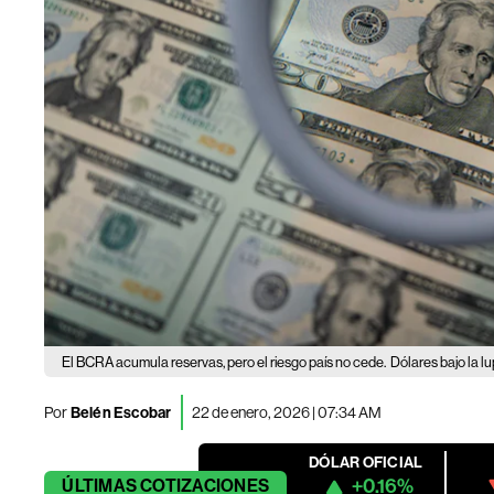
El BCRA acumula reservas, pero el riesgo país no cede.
Dólares bajo la l
Por
Belén Escobar
22 de enero, 2026 | 07:34 AM
DÓLAR OFICIAL
+0.16%
ÚLTIMAS
COTIZACIONES