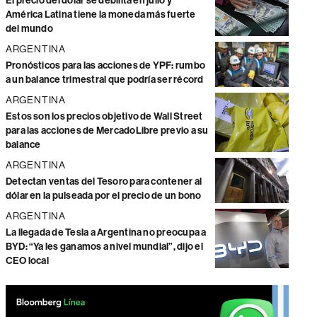
El precio del dólar se debilita en julio y
América Latina tiene la moneda más fuerte
del mundo
ARGENTINA
Pronósticos para las acciones de YPF: rumbo
a un balance trimestral que podría ser récord
ARGENTINA
Estos son los precios objetivo de Wall Street
para las acciones de MercadoLibre previo a su
balance
ARGENTINA
Detectan ventas del Tesoro para contener al
dólar en la pulseada por el precio de un bono
ARGENTINA
La llegada de Tesla a Argentina no preocupa a
BYD: “Ya les ganamos a nivel mundial”, dijo el
CEO local