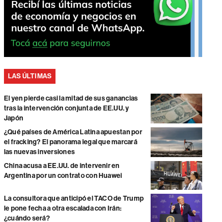
LAS ÚLTIMAS
El yen pierde casi la mitad de sus ganancias
tras la intervención conjunta de EE.UU. y
Japón
¿Qué países de América Latina apuestan por
el fracking? El panorama legal que marcará
las nuevas inversiones
China acusa a EE.UU. de intervenir en
Argentina por un contrato con Huawei
La consultora que anticipó el TACO de Trump
le pone fecha a otra escalada con Irán:
¿cuándo será?