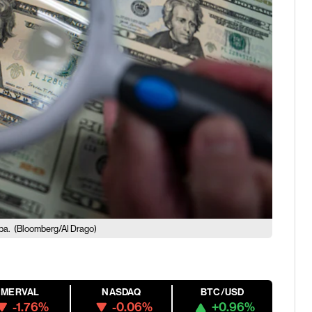
upa.
(Bloomberg/Al Drago)
MERVAL
NASDAQ
BTC/USD
-1.76%
-0.06%
+0.96%