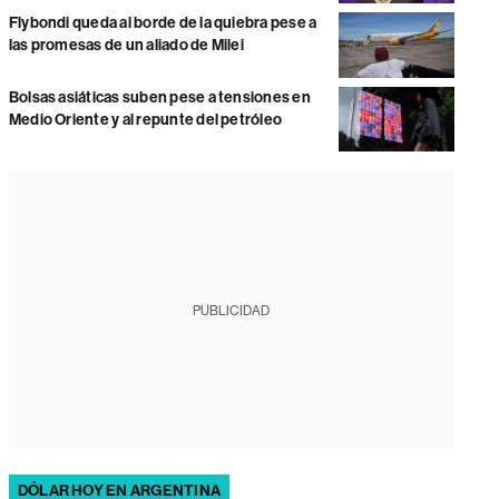
Flybondi queda al borde de la quiebra pese a
las promesas de un aliado de Milei
Bolsas asiáticas suben pese a tensiones en
Medio Oriente y al repunte del petróleo
PUBLICIDAD
DÓLAR HOY EN ARGENTINA