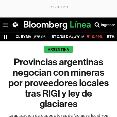
PUBLICIDAD
Ingresar
 BYMA
BTC/USD
-0.49%
ETH/USD
1,575.06
64,470.16
1,903.84
ARGENTINA
Provincias argentinas
negocian con mineras
por proveedores locales
tras RIGI y ley de
glaciares
La aplicación de cupos o leyes de ‘compre local’ son