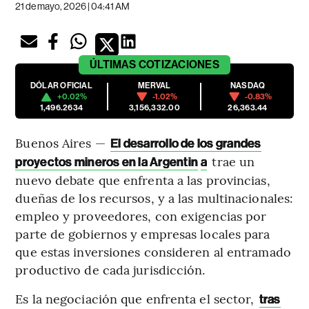
21 de mayo, 2026 | 04:41 AM
ÚLTIMAS
COTIZACIONES
DÓLAR OFICIAL
MERVAL
NASDAQ
+0.02%
-1.02%
-0.83%
1,496.2634
3,156,332.00
26,363.44
Buenos Aires —
El desarrollo de los grandes
trae un
proyectos mineros en la Argentin
a
nuevo debate que enfrenta a las provincias,
dueñas de los recursos, y a las multinacionales:
empleo y proveedores, con exigencias por
parte de gobiernos y empresas locales para
que estas inversiones consideren al entramado
productivo de cada jurisdicción.
Es la negociación que enfrenta el sector,
tras