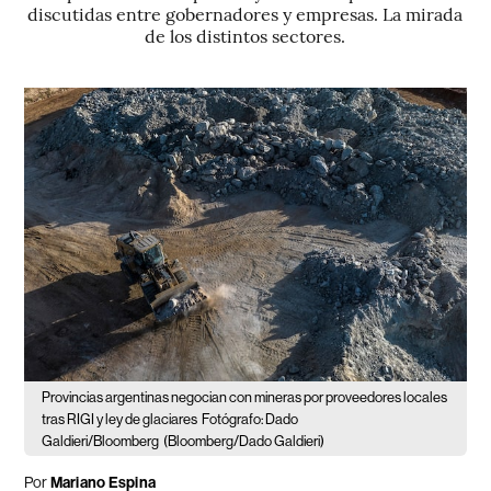
discutidas entre gobernadores y empresas. La mirada
de los distintos sectores.
Provincias argentinas negocian con mineras por proveedores locales
tras RIGI y ley de glaciares
Fotógrafo: Dado
Galdieri/Bloomberg
(Bloomberg/Dado Galdieri)
Por
Mariano Espina