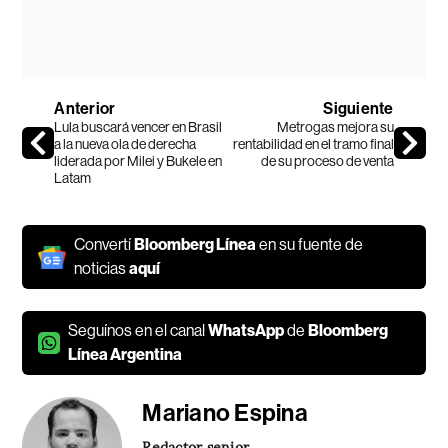
Anterior
Siguiente
Lula buscará vencer en Brasil
Metrogas mejora su
a la nueva ola de derecha
rentabilidad en el tramo final
liderada por Milei y Bukele en
de su proceso de venta
Latam
Convertí
Bloomberg Línea
en su fuente de
noticias
aquí
Seguínos en el canal
WhatsApp
de
Bloomberg
Línea Argentina
Mariano Espina
Redactor senior