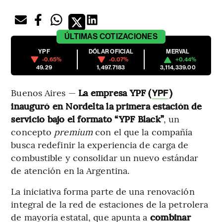
ÚLTIMAS
COTIZACIONES
YPF
DÓLAR OFICIAL
MERVAL
-0.65%
-0.07%
+0.44%
49.29
1,497.7183
3,114,339.00
Buenos Aires —
La empresa YPF (
)
YPF
inauguró en Nordelta la primera estación de
servicio bajo el formato “YPF Black”
, un
concepto
premium
con el que la compañía
busca redefinir la experiencia de carga de
combustible y consolidar un nuevo estándar
de atención en la Argentina.
La iniciativa forma parte de una renovación
integral de la red de estaciones de la petrolera
de mayoría estatal, que apunta a
combinar