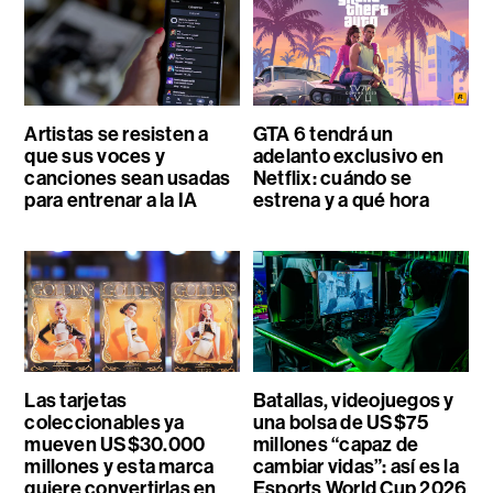
Artistas se resisten a
GTA 6 tendrá un
que sus voces y
adelanto exclusivo en
canciones sean usadas
Netflix: cuándo se
para entrenar a la IA
estrena y a qué hora
Las tarjetas
Batallas, videojuegos y
coleccionables ya
una bolsa de US$75
mueven US$30.000
millones “capaz de
millones y esta marca
cambiar vidas”: así es la
quiere convertirlas en
Esports World Cup 2026