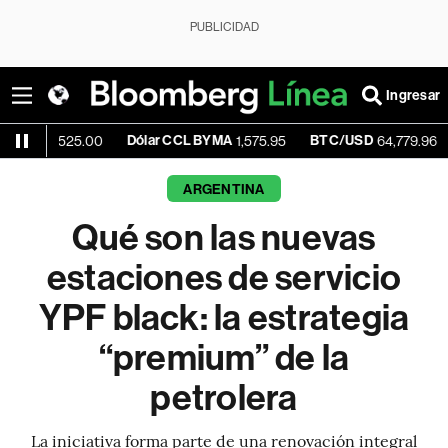
PUBLICIDAD
Ingresar
Dólar CCL BYMA
BTC/USD
+0.60%
25.00
1,575.95
64,779.96
ARGENTINA
Qué son las nuevas
estaciones de servicio
YPF black: la estrategia
“premium” de la
petrolera
La iniciativa forma parte de una renovación integral