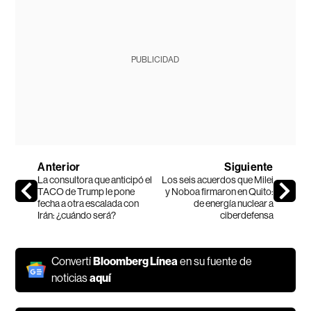
PUBLICIDAD
Anterior
Siguiente
La consultora que anticipó el
Los seis acuerdos que Milei
TACO de Trump le pone
y Noboa firmaron en Quito:
fecha a otra escalada con
de energía nuclear a
Irán: ¿cuándo será?
ciberdefensa
Convertí
Bloomberg Línea
en su fuente de
noticias
aquí