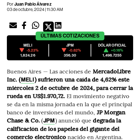
Por
Juan Pablo Álvarez
03 de octubre, 2024 | 11:30 AM
ÚLTIMAS
COTIZACIONES
MELI
JPM
DÓLAR OFICIAL
-5.23%
-0.82%
+0.16%
1,824.26
356.30
1,498.7255
Buenos Aires — Las acciones de
MercadoLibre
Inc. (
) sufrieron una caída de 4,62% este
MELI
miércoles 2 de octubre de 2024, para cerrar la
rueda en US$1.970,72.
El movimiento negativo
se da en la misma jornada en la que el principal
banco de inversiones del mundo,
JP Morgan
Chase & Co.
(
) anunció que
degrada la
JPM
calificación de los papeles del gigante del
comercio electrónico
nacido en Argentina.