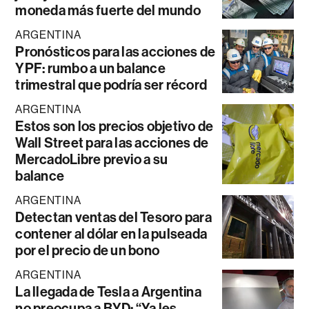
moneda más fuerte del mundo
ARGENTINA
Pronósticos para las acciones de
YPF: rumbo a un balance
trimestral que podría ser récord
ARGENTINA
Estos son los precios objetivo de
Wall Street para las acciones de
MercadoLibre previo a su
balance
ARGENTINA
Detectan ventas del Tesoro para
contener al dólar en la pulseada
por el precio de un bono
ARGENTINA
La llegada de Tesla a Argentina
no preocupa a BYD: “Ya les