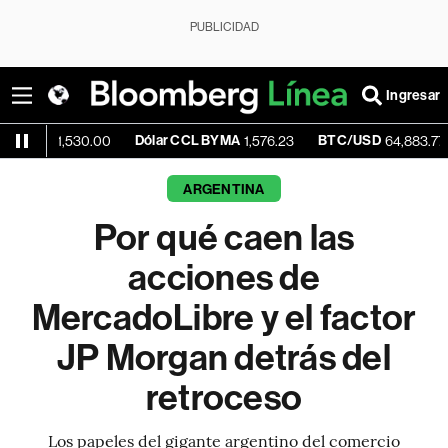
PUBLICIDAD
Ingresar
Dólar CCL BYMA
BTC/USD
+0.76
1,530.00
1,576.23
64,883.77
ARGENTINA
Por qué caen las
acciones de
MercadoLibre y el factor
JP Morgan detrás del
retroceso
Los papeles del gigante argentino del comercio