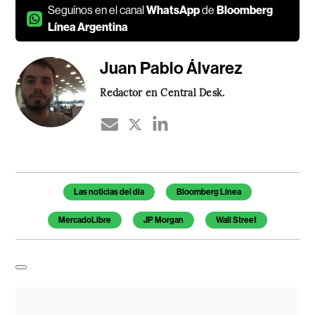
Seguínos en el canal
WhatsApp
de
Bloomberg
Línea Argentina
Juan Pablo Álvarez
Redactor en Central Desk.
Temas de este artículo
Las noticias del día
Bloomberg Línea
MercadoLibre
JP Morgan
Wall Street