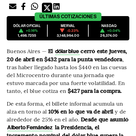
ÚLTIMAS
COTIZACIONES
DÓLAR OFICIAL
MERVAL
NASDAQ
+0.16%
-0.23%
+0.04%
1,498.7255
3,148,964.00
26,374.00
Buenos Aires —
El
cerró este jueves,
dólar blue
20 de abril en $432 para la punta vendedora
,
tras haber llegado hasta los $440 en las cuevas
del Microcentro durante una jornada que
estuvo marcada por una fuerte volatilidad. En
tanto, el blue cotiza en
$427 para la compra.
De esta forma, el billete informal acumula un
alza en torno al
10% en lo que va de abril
y de
alrededor de 25% en el año.
Desde que asumió
la Presidencia, el
Alberto Fernández
incremento nominal del dólar blue supera la