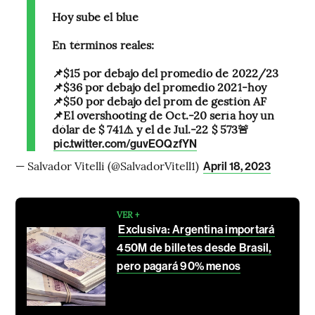
Hoy sube el blue
En términos reales:
📌$15 por debajo del promedio de 2022/23
📌$36 por debajo del promedio 2021-hoy
📌$50 por debajo del prom de gestión AF
📌El overshooting de Oct.-20 sería hoy un
dólar de $ 741⚠️ y el de Jul.-22 $ 573🚨
pic.twitter.com/guvEOQzfYN
— Salvador Vitelli (@SalvadorVitell1)
April 18, 2023
VER +
Exclusiva: Argentina importará
450M de billetes desde Brasil,
pero pagará 90% menos