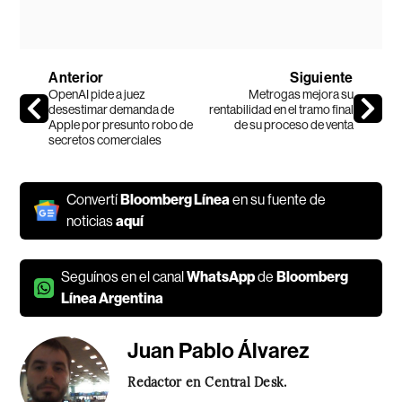
Anterior
Siguiente
OpenAI pide a juez
Metrogas mejora su
desestimar demanda de
rentabilidad en el tramo final
Apple por presunto robo de
de su proceso de venta
secretos comerciales
Convertí
Bloomberg Línea
en su fuente de
noticias
aquí
Seguínos en el canal
WhatsApp
de
Bloomberg
Línea Argentina
Juan Pablo Álvarez
Redactor en Central Desk.