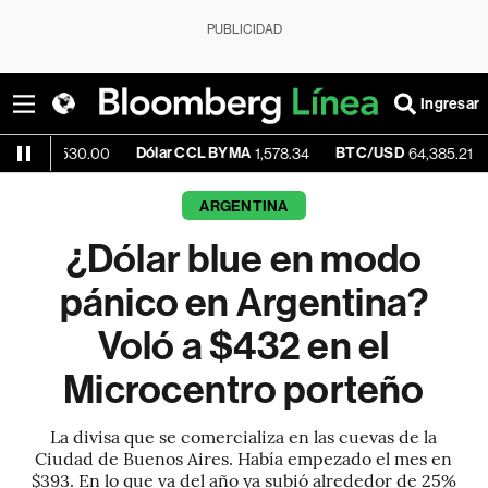
PUBLICIDAD
Ingresar
Dólar CCL BYMA
BTC/USD
-0.62%
30.00
1,578.34
64,385.21
ARGENTINA
¿Dólar blue en modo
pánico en Argentina?
Voló a $432 en el
Microcentro porteño
La divisa que se comercializa en las cuevas de la
Ciudad de Buenos Aires. Había empezado el mes en
$393. En lo que va del año ya subió alrededor de 25%