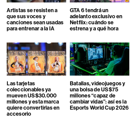
Artistas se resisten a
GTA 6 tendrá un
que sus voces y
adelanto exclusivo en
canciones sean usadas
Netflix: cuándo se
para entrenar a la IA
estrena y a qué hora
Las tarjetas
Batallas, videojuegos y
coleccionables ya
una bolsa de US$75
mueven US$30.000
millones “capaz de
millones y esta marca
cambiar vidas”: así es la
quiere convertirlas en
Esports World Cup 2026
accesorio