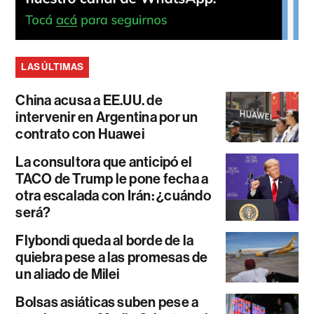
LAS ÚLTIMAS
China acusa a EE.UU. de
intervenir en Argentina por un
contrato con Huawei
La consultora que anticipó el
TACO de Trump le pone fecha a
otra escalada con Irán: ¿cuándo
será?
Flybondi queda al borde de la
quiebra pese a las promesas de
un aliado de Milei
Bolsas asiáticas suben pese a