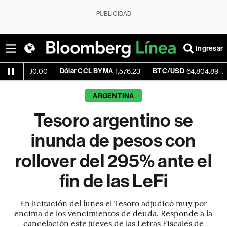
PUBLICIDAD
Ingresar
Dólar CCL BYMA
BTC/USD
+0.64
,530.00
1,576.23
64,804.89
ARGENTINA
Tesoro argentino se
inunda de pesos con
rollover del 295% ante el
fin de las LeFi
En licitación del lunes el Tesoro adjudicó muy por
encima de los vencimientos de deuda. Responde a la
cancelación este jueves de las Letras Fiscales de