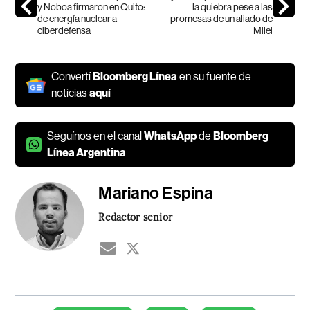
y Noboa firmaron en Quito:
la quiebra pese a las
de energía nuclear a
promesas de un aliado de
ciberdefensa
Milei
Convertí
Bloomberg Línea
en su fuente de
noticias
aquí
Seguínos en el canal
WhatsApp
de
Bloomberg
Línea Argentina
Mariano Espina
Redactor senior