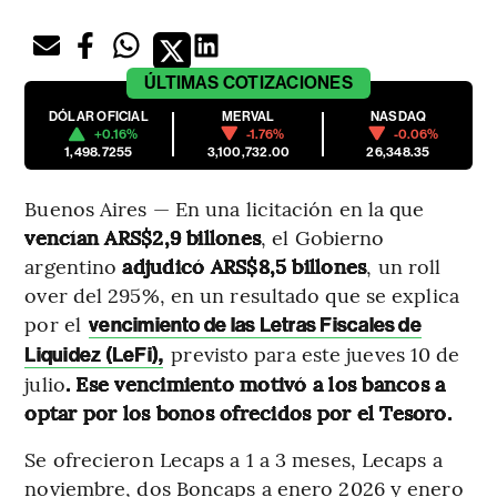
ÚLTIMAS
COTIZACIONES
DÓLAR OFICIAL
MERVAL
NASDAQ
+0.16%
-1.76%
-0.06%
1,498.7255
3,100,732.00
26,348.35
Buenos Aires — En una licitación en la que
vencían ARS$2,9 billones
, el Gobierno
argentino
adjudicó ARS$8,5 billones
, un roll
over del 295%, en un resultado que se explica
por el
vencimiento de las Letras Fiscales de
previsto para este jueves 10 de
Liquidez (LeFi),
julio
. Ese vencimiento motivó a los bancos a
optar por los bonos ofrecidos por el Tesoro.
Se ofrecieron Lecaps a 1 a 3 meses, Lecaps a
noviembre, dos Boncaps a enero 2026 y enero